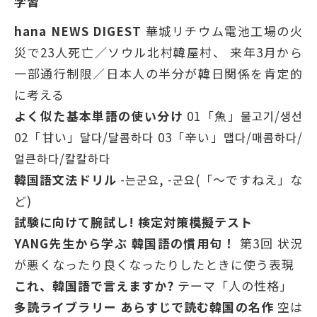
学習
hana NEWS DIGEST
華城リチウム電池工場の火
災で23人死亡／ソウル北村韓屋村、 来年3月から
一部通行制限／日本人の半分が韓日関係を肯定的
に考える
よく似た基本単語の使い分け
01「魚」물고기/생선
02「甘い」달다/달콤하다 03「辛い」맵다/매콤하다/
얼큰하다/칼칼하다
韓国語文法ドリル
-는군요, -군요(「〜ですねえ」な
ど)
試験に向けて腕試し! 検定対策模擬テスト
YANG先生から学ぶ 韓国語の慣用句！
第3回 状況
が悪くなったり良くなったりしたときに使う表現
これ、韓国語で言えますか?
テーマ「人の性格」
多読ライブラリー あらすじで読む韓国の名作
空は