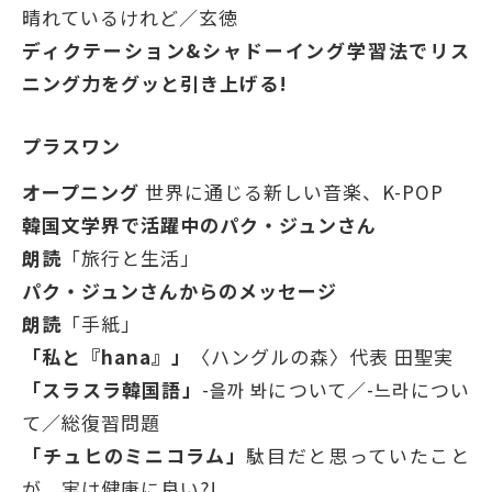
晴れているけれど／玄徳
ディクテーション&シャドーイング学習法でリス
ニング力をグッと引き上げる!
プラスワン
オープニング
世界に通じる新しい音楽、K-POP
韓国文学界で活躍中のパク・ジュンさん
朗読
「旅行と生活」
パク・ジュンさんからのメッセージ
朗読
「手紙」
「私と『hana』」
〈ハングルの森〉代表 田聖実
「スラスラ韓国語」
-을까 봐について／-느라につい
て／総復習問題
「チュヒのミニコラム」
駄目だと思っていたこと
が、実は健康に良い?!