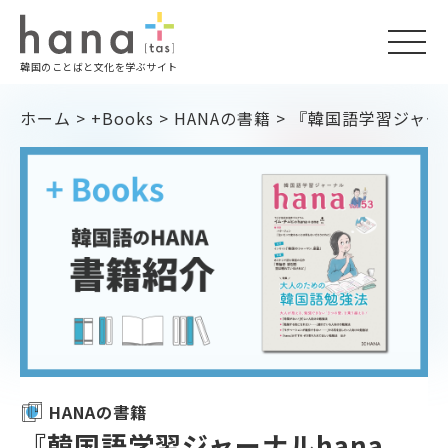
togg
韓国のことばと文化を学ぶサイト
navi
ホーム
>
+Books
>
HANAの書籍
>
『韓国語学習ジャーナル
HANAの書籍
『韓国語学習ジャーナルhana