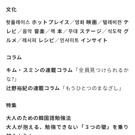
文化
핫플레이스 ホットプレイス／영화 映画／텔레비전 テ
レビ／음악 音楽／책 本／무대 ステージ／식도락 グ
ルメ／레시피 レシピ／인사이트 インサイト
コラム
キム・スミンの連載コラム
「全員見つけられるか
な?」
辻野裕紀の連載コラム
「もうひとつのまなざし」
特集
大人のための韓国語勉強法
大人が抱える、勉強できない「３つの壁」を乗り