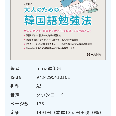
著者
hana編集部
ISBN
9784295410102
判型
A5
音声
ダウンロード
ページ数
136
定価
1491円（本体1355円＋税10％）