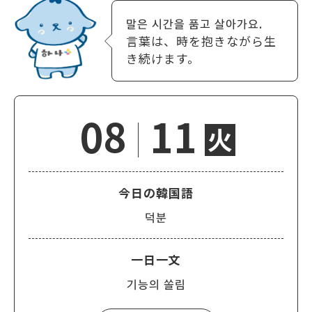
말은 시간을 품고 살아가요.
言葉は、時を抱きながら生
き続けます。
08
11
火
今日の韓国語
덕분
一日一文
기능의 쏠림