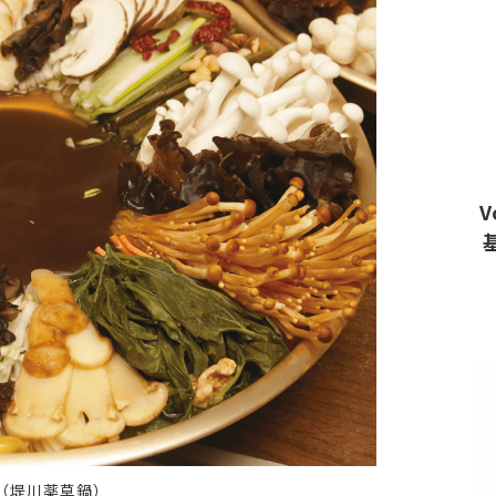
V
（堤川薬草鍋）