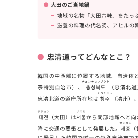
大田のご当地鍋
地域の名物「大田六味」をたっ
滋養の料理の代名詞、アヒルの
忠清道ってどんなとこ？
韓国の中西部に位置する地域。自治体
チュンチョンブクト
宗特別自治市）、
충청북도
（忠清北道
チョンジュ
忠清北道の道庁所在地は
청주
（清州）
テジョン
ソウル
대전
（大田）は
서울
から南部地域へと向
セジョン
降に交通の要衝として発展した。
세종
（
に発足した韓国で唯一の特別自治市で