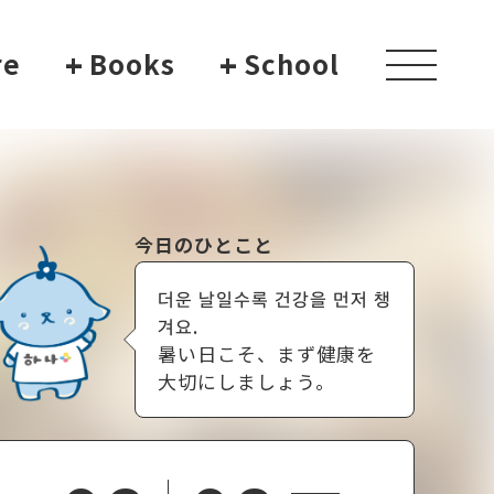
re
+
Books
+
School
toggle
navigati
今日のひとこと
더운 날일수록 건강을 먼저 챙
겨요.
暑い日こそ、まず健康を
大切にしましょう。