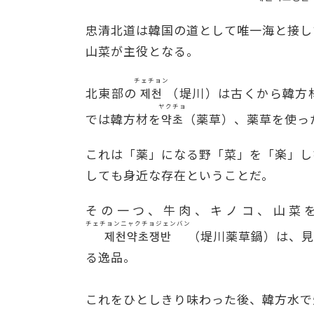
忠清北道は韓国の道として唯一海と接し
山菜が主役となる。
チェチョン
北東部の
제천
（堤川）は古くから韓方
ヤクチョ
では韓方材を
약초
（薬草）、薬草を使っ
これは「薬」になる野「菜」を「楽」し
しても身近な存在ということだ。
その一つ、牛肉、キノコ、山菜
チェチョンニャクチョジェンバン
제천약초쟁반
（堤川薬草鍋）は、見
る逸品。
これをひとしきり味わった後、韓方水で