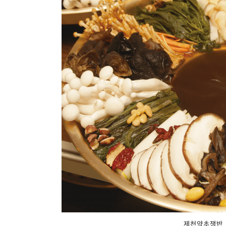
제천약초쟁반