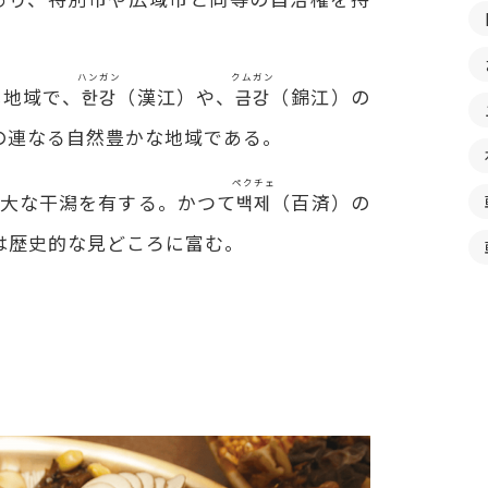
ハンガン
クムガン
し地域で、
한강
（漢江）や、
금강
（錦江）の
の連なる自然豊かな地域である。
ペクチェ
大な干潟を有する。かつて
백제
（百済）の
は歴史的な見どころに富む。