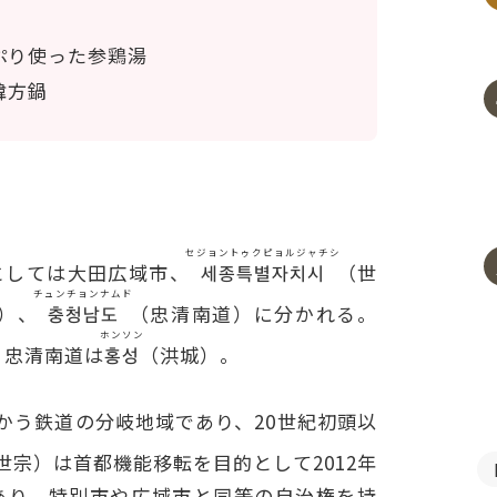
ぷり使った参鶏湯
韓方鍋
セジョントゥクピョルジャチシ
としては大田広域市、
세종특별자치시
（世
チュンチョンナムド
）、
충청남도
（忠清南道）に分かれる。
ホンソン
、忠清南道は
홍성
（洪城）。
かう鉄道の分岐地域であり、20世紀初頭以
世宗）は首都機能移転を目的として2012年
あり、特別市や広域市と同等の自治権を持