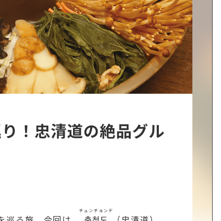
巡り！忠清道の絶品グル
チュンチョンド
を巡る旅。今回は、
충청도
（忠清道）、