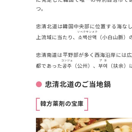
つ。
忠清北道は韓国中央部に位置する海な
ソベクサンメク
上流域に当たり、
소백산맥
（小白山脈）
忠清南道は平野部が多く西海沿岸には広
コンジュ
プヨ
都であった
공주
（公州）、
부여
（扶余）
忠清北道のご当地鍋
韓方薬剤の宝庫