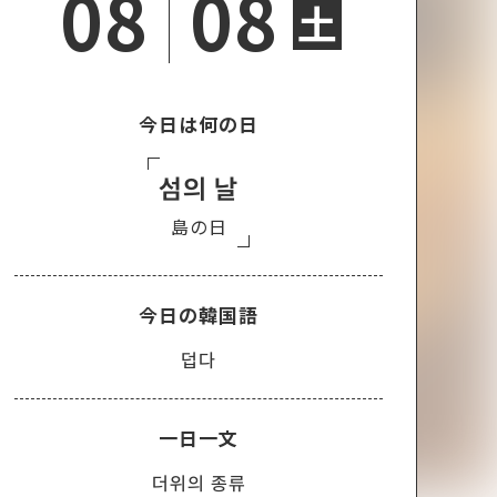
08
08
土
今日は何の日
섬의 날
島の日
今日の韓国語
덥다
一日一文
더위의 종류