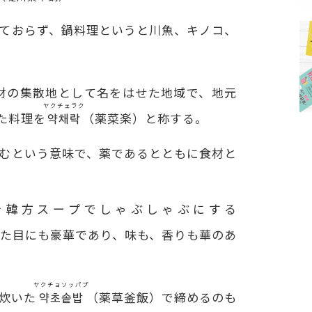
ておらず、鍋料理というと川魚、キノコ、
材の集散地として名をはせた地域で、地元
ヤクチェラク
た料理を
약채락
（薬菜楽）と称する。
むという意味で、薬であるとともに食材と
を韓方スープでしゃぶしゃぶにする
た目にも豪華であり、味も、香りも華のあ
ヤクチョソッパプ
炊いた
약초솥밥
（薬草釜飯）で締めるのも