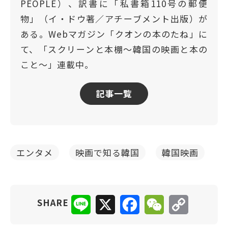
PEOPLE）、訳書に「私書箱110号の郵便
物」（イ・ドウ著／アチーブメント出版）が
ある。Webマガジン「クオンの本のたね」に
て、「スクリーンと本棚〜韓国の映画と本の
こと〜」連載中。
記事一覧
エンタメ
映画で知る韓国
韓国映画
Line
X
Facebook
WeChat
Copy
SHARE
Link