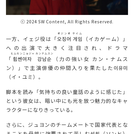
ⓒ 2024 SW Content, All Rights Reserved.
オジンオ ケイム
一方、イェジ役は「
오징어 게임
（イカゲーム）」
への出演で大きく注目され、ドラマ
ヒムセンニョジャ カンナムスン
「
힘쎈여자 강남순
（力の強い女 カン・ナムス
ン）」で主演俳優の仲間入りを果たした이유미
（イ・ユミ）。
脚本を読み「気持ちの良い童話のように感じた」
という彼女は、暗い中にも光を放つ魅力的なキャ
ラクターになりきっている。
さらに、ジュヨンのチームメートで国家代表とな
ることを母親に強要されて苦しむ성희（ソンヒ）