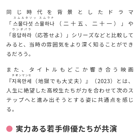
同じ時代を背景としたドラマ
スムルタソッ スムラナ
「
스물다섯 스물하나
（二十五、二十一）」や
ウンダパラ
「
응답하라
（応答せよ）」シリーズなどと比較して
みると、当時の雰囲気をより深く知ることができ
るだろう。
また、タイトルもどこか響き合う映画
チオンマンセ
『
지옥만세
（地獄でも大丈夫）』（2023）とは、
人生に絶望した高校生たちが力を合わせて次のス
テップへと進み出そうとする姿に共通点を感じ
る。
実力ある若手俳優たちが共演