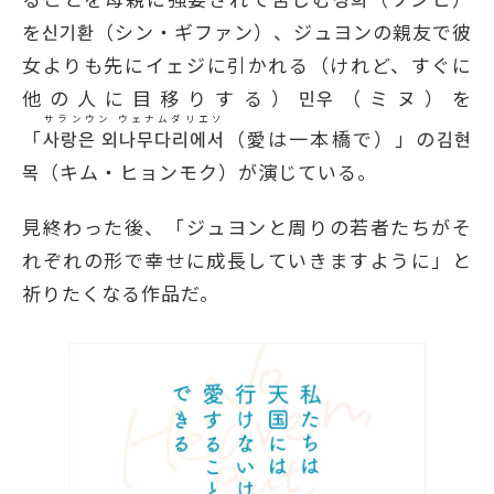
を신기환（シン・ギファン）、ジュヨンの親友で彼
女よりも先にイェジに引かれる（けれど、すぐに
他の人に目移りする）민우（ミヌ）を
サランウン ウェナムダリエソ
「
사랑은 외나무다리에서
（愛は一本橋で）」の김현
목（キム・ヒョンモク）が演じている。
見終わった後、「ジュヨンと周りの若者たちがそ
れぞれの形で幸せに成長していきますように」と
祈りたくなる作品だ。