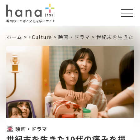
togg
韓国のことばと文化を学ぶサイト
navi
ホーム
>
+Culture
>
映画・ドラマ
>
世紀末を生きた1
映画・ドラマ
世紀末を生きた10代の痛みを描