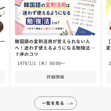
日一
韓国語の変則活用が覚えられない人
【
へ！迷わず使えるようになる勉強法と
変
上達のコツ
1970/1/1（木）00:00〜
詳細情報
一覧を見る