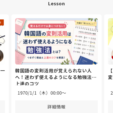
Lesson
中
日一
韓国語の変則活用が覚えられない人
【
へ！迷わず使えるようになる勉強法と
変
上達のコツ
1970/1/1（木）00:00〜
詳細情報