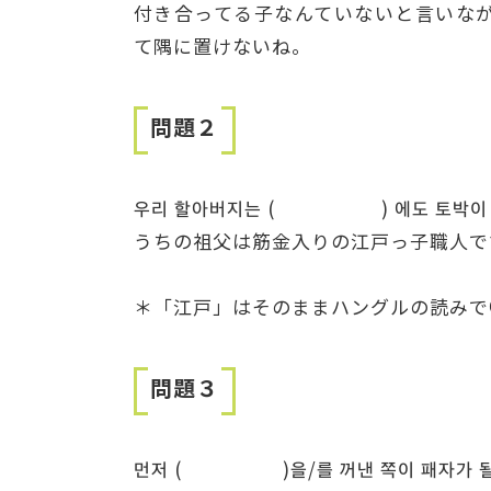
付き合ってる子なんていないと言いな
て隅に置けないね。
問題２
우리 할아버지는 ( ) 에도 토박이 
うちの祖父は筋金入りの江戸っ子職人で
＊「江戸」はそのままハングルの読みで
問題３
먼저 ( )을/를 꺼낸 쪽이 패자가 될