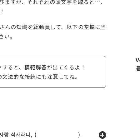
びますが、それぞれの頭文字を取ると…、
！
さんの知識を総動員して、以下の空欄に当
さい。
V
クすると、模範解答が出てくるよ！
法的な接続にも注意してね。
예쁜 여자랑 식사라니, ( ).