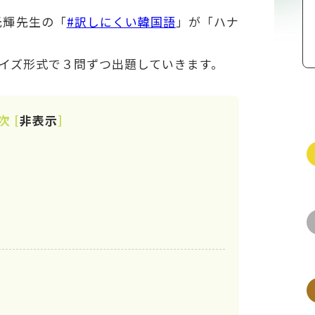
本光輝先生の「
#訳しにくい韓国語
」が「ハナ
イズ形式で３問ずつ出題していきます。
次
[
非表示
]