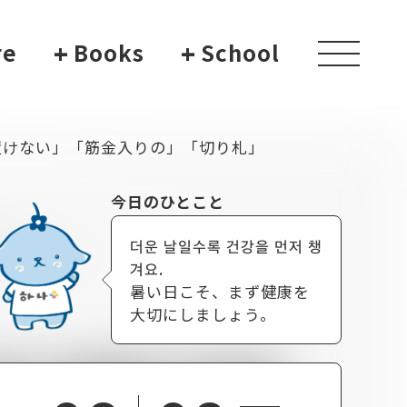
re
+
Books
+
School
toggle
navigati
置けない」「筋金入りの」「切り札」
今日のひとこと
더운 날일수록 건강을 먼저 챙
겨요.
暑い日こそ、まず健康を
大切にしましょう。