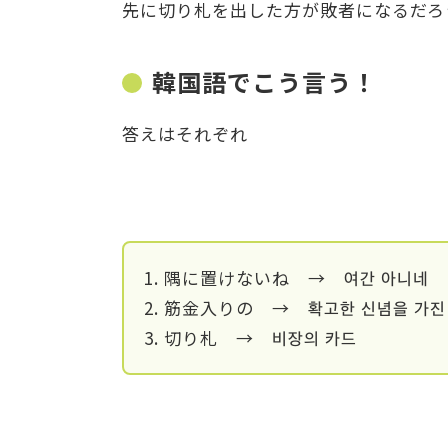
先に切り札を出した方が敗者になるだろ
韓国語でこう言う！
答えはそれぞれ
1. 隅に置けないね → 여간 아니네
2. 筋金入りの → 확고한 신념을 가진
3. 切り札 → 비장의 카드