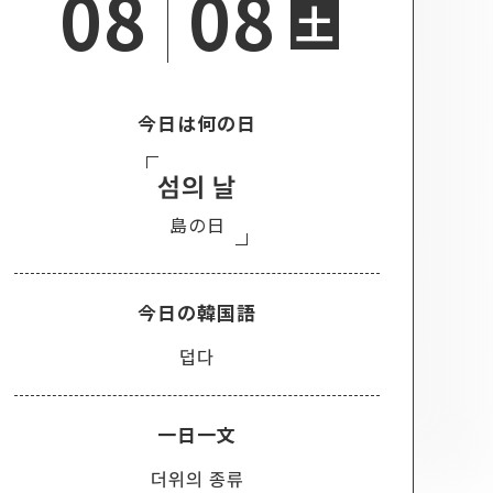
08
08
土
今日は何の日
섬의 날
島の日
今日の韓国語
덥다
一日一文
더위의 종류