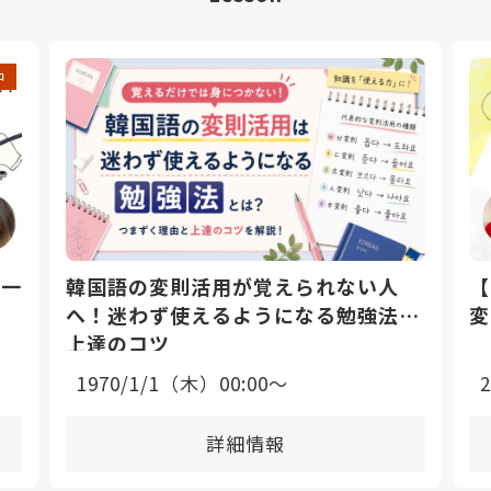
中
日一
韓国語の変則活用が覚えられない人
【
へ！迷わず使えるようになる勉強法と
変
上達のコツ
1970/1/1（木）00:00〜
詳細情報