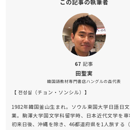
この記事の執筆者
67
記事
田聖実
韓国語教材専門書店ハングルの森代表
【 전성실（チョン・ソンシル）】
1982年韓国釜山生まれ。ソウル東国大学日語日
業。駒澤大学国文学科留学時、日本近代文学を専攻
初来日後、沖縄を除き、46都道府県を1人旅する