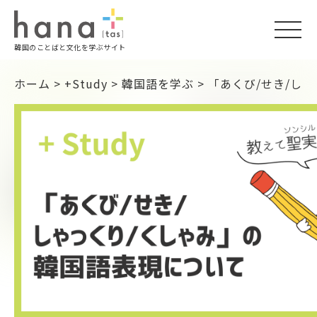
togg
韓国のことばと文化を学ぶサイト
navi
ホーム
>
+Study
>
韓国語を学ぶ
>
「あくび/せき/し