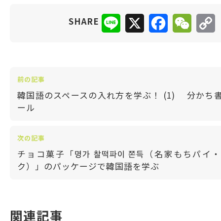
Line
X
Facebook
WeCha
C
SHARE
L
前の記事
韓国語のスペースの入れ方を学ぶ！ (1) 分かち
ール
次の記事
チョコ菓子「명가 찰떡파이 쫀득（名家もちパイ
ク）」のパッケージで韓国語を学ぶ
関連記事