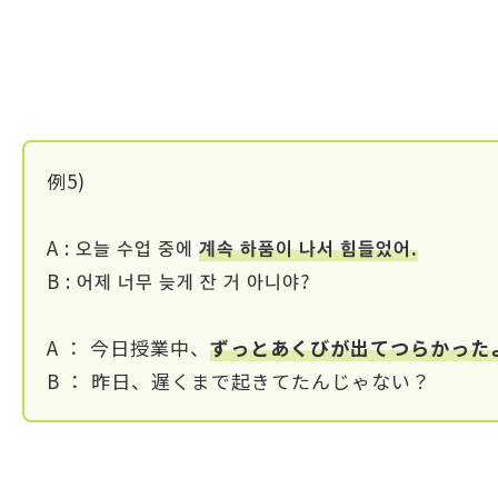
例5)
A : 오늘 수업 중에
계속 하품이 나서 힘들었어.
B : 어제 너무 늦게 잔 거 아니야?
A ： 今日授業中、
ずっとあくびが出てつらかった
B ： 昨日、遅くまで起きてたんじゃない？