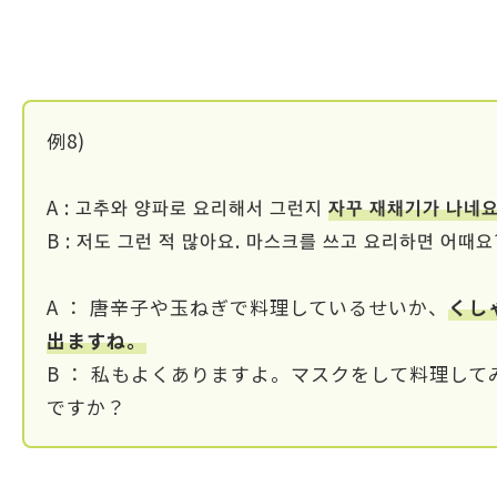
例8)
A : 고추와 양파로 요리해서 그런지
자꾸 재채기가 나네요
B : 저도 그런 적 많아요. 마스크를 쓰고 요리하면 어때요
A ： 唐辛子や玉ねぎで料理しているせいか、
くし
出ますね。
B ： 私もよくありますよ。マスクをして料理して
ですか？