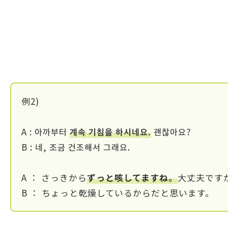
例2)
A : 아까부터
계속
기침을 하시네요.
괜찮아요?
B : 네, 조금 건조해서 그래요.
A ： さっきから
ずっと咳してますね。
大丈夫です
B ： ちょっと乾燥しているからだと思います。