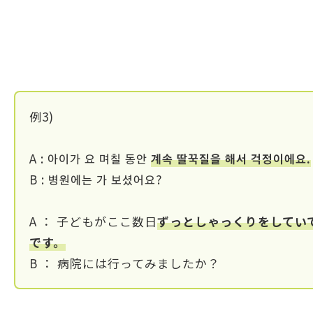
例3)
A : 아이가 요 며칠 동안
계속 딸꾹질을 해서 걱정이에요.
B : 병원에는 가 보셨어요?
A ： 子どもがここ数日
ずっとしゃっくりをしてい
です。
B ： 病院には行ってみましたか？