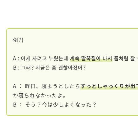
例7)
A : 어제 자려고 누웠는데
계속 딸꾹질이 나서
좀처럼 잘 
B : 그래? 지금은 좀 괜찮아졌어?
A ： 昨日、寝ようとしたら
ずっとしゃっくりが出
か寝られなかったよ。
B ： そう？今は少しよくなった？