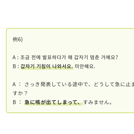
例6)
A : 조금 전에 발표하다가 왜 갑자기 멈춘 거예요?
B :
갑자기 기침이 나와서요.
미안해요.
A ： さっき発表している途中で、どうして急に止
すか？
B ：
急に咳が出てしまって、
すみません。