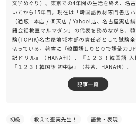
文学めぐり）。東京での4年間の生活を終え、名
いてから15年目。現在は「韓国語教材専門書店
（通販 : 本店 / 楽天店 / Yahoo!店、名古屋実
語会話教室マルマダン」の代表を務めながら、韓
験(TOPIK)名古屋地域本部の責任者として試験
切っている。著書に『韓国語しりとりで語彙力U
訳ドリル』（HANA刊）、『１２３！韓国語 
『１２３！韓国語 初中級』（共著、HANA刊）。
記事一覧
初級
教えて聖実先生！
語彙・表現