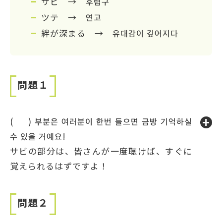
サビ → 후렴구
ツテ → 연고
絆が深まる → 유대감이 깊어지다
問題１
( ) 부분은 여러분이 한번 들으면 금방 기억하실
수 있을 거예요!
サビの部分は、皆さんが一度聴けば、すぐに
覚えられるはずですよ！
問題２