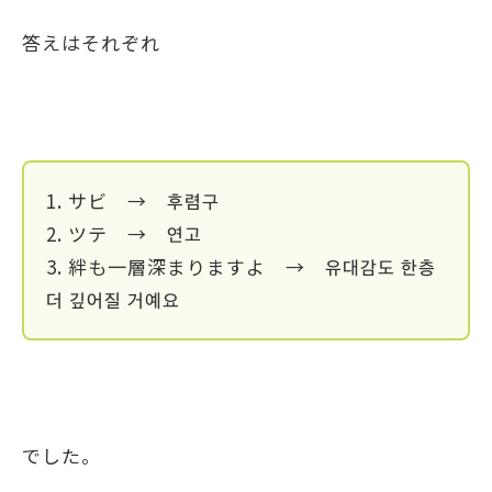
答えはそれぞれ
1. サビ → 후렴구
2. ツテ → 연고
3. 絆も一層深まりますよ → 유대감도 한층
더 깊어질 거예요
でした。