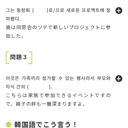
그는 동창회 ( )로/으로 새로운 프로젝트에 참
여했다.
彼は同窓会のツテで新しいプロジェクトに参
加した。
問題３
이것은 가족끼리 참가할 수 있는 행사라서 부모와
자식 간의 ( ).
こちらは家族で参加できるイベントですの
で、親子の絆も一層深まりますよ。
韓国語でこう言う！