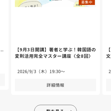
募集中
【9月3日開講】著者と学ぶ！韓国語の
【
座
変則活用完全マスター講座〈全8回〉
文
2026/9/3（木）19:30〜
詳細情報