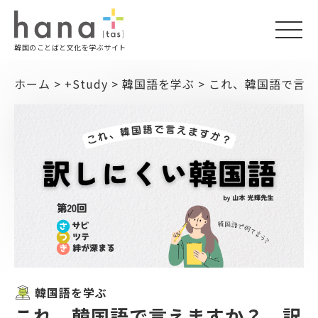
togg
韓国のことばと文化を学ぶサイト
navi
ホーム
>
+Study
>
韓国語を学ぶ
>
これ、韓国語で言え
韓国語を学ぶ
これ、韓国語で言えますか？ 訳