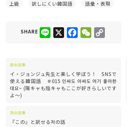
上級
訳しにくい韓国語
語彙・表現
Line
X
Facebook
WeChat
Copy
SHARE
Link
前の記事
イ・ジョンジュ先生と楽しく学ぼう！ SNSで
使える韓国語 ＃015 인싸도 아싸도 여기 좋아한
대요~ (陽キャも陰キャもここが好きらしいです
よ〜)
次の記事
『この』と訳せる저の話