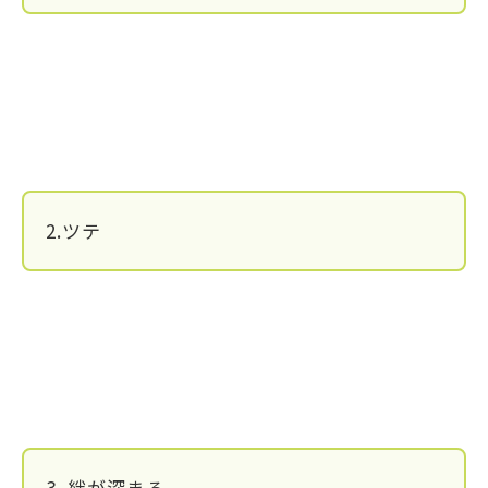
2.ツテ
3. 絆が深まる