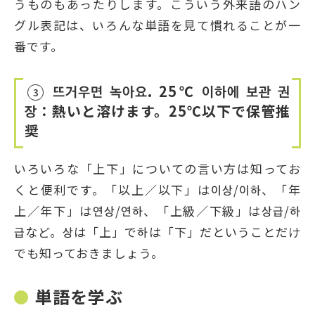
うものもあったりします。こういう外来語のハン
グル表記は、いろんな単語を見て慣れることが一
番です。
뜨거우면 녹아요. 25℃ 이하에 보관 권
3
장：熱いと溶けます。25℃以下で保管推
奨
いろいろな「上下」についての言い方は知ってお
くと便利です。「以上／以下」は이상/이하、「年
上／年下」は연상/연하、「上級／下級」は상급/하
급など。상は「上」で하は「下」だということだけ
でも知っておきましょう。
単語を学ぶ