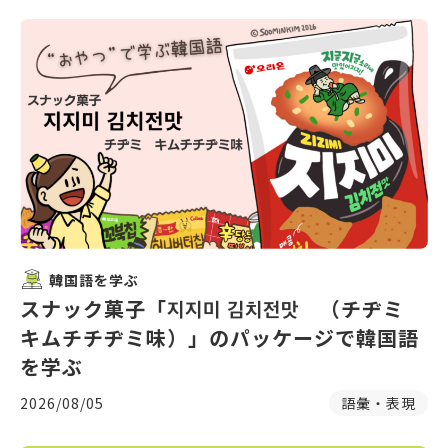
韓国語を学ぶ
スナック菓子「지지미 김치전맛 （チヂミ
キムチチヂミ味）」のパッケージで韓国語
を学ぶ
2026/08/05
語彙・表現