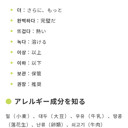
더
：さらに、もっと
완벽하다
：完璧だ
뜨겁다
：熱い
녹다
：溶ける
이상
：以上
이하
：以下
보관
：保管
권장
：推奨
アレルギー成分を知る
밀（小麦）、대두（大豆）、우유（牛乳）、땅콩
（落花生）、난류（卵類）、쇠고기（牛肉）