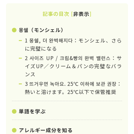
記事の目次
[
非表示
]
몽쉘（モンシェル）
1 몽쉘, 더 완벽해지다：モンシェル、さら
に完璧になる
2 사이즈 UP / 크림&빵의 완벽 밸런스：サ
イズUP／クリーム＆パンの完璧なバラ
ンス
3 뜨거우면 녹아요. 25℃ 이하에 보관 권장：
熱いと溶けます。25℃以下で保管推奨
単語を学ぶ
アレルギー成分を知る