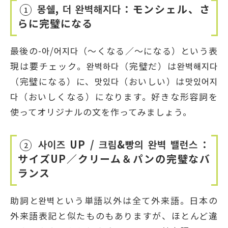
몽쉘, 더 완벽해지다：モンシェル、さ
1
らに完璧になる
最後の-아/어지다（～くなる／～になる）という表
現は要チェック。완벽하다（完璧だ）は완벽해지다
（完璧になる）に、맛있다（おいしい）は맛있어지
다（おいしくなる）になります。好きな形容詞を
使ってオリジナルの文を作ってみましょう。
사이즈 UP / 크림&빵의 완벽 밸런스：
2
サイズUP／クリーム＆パンの完璧なバ
ランス
助詞と완벽という単語以外は全て外来語。日本の
外来語表記と似たものもありますが、ほとんど違