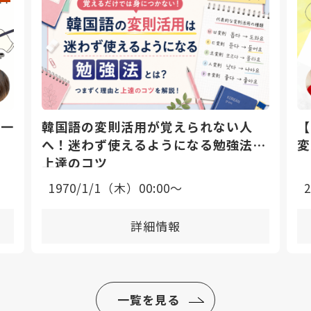
日一
韓国語の変則活用が覚えられない人
【
へ！迷わず使えるようになる勉強法と
変
上達のコツ
1970/1/1（木）00:00〜
詳細情報
一覧を見る