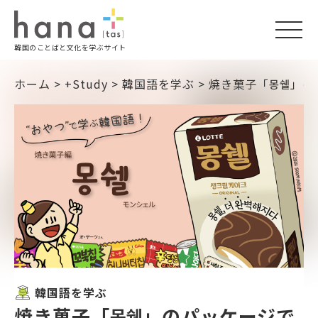
togg
韓国のことばと文化を学ぶサイト
navi
ホーム
>
+Study
>
韓国語を学ぶ
>
焼き菓子「몽쉘」の
韓国語を学ぶ
焼き菓子「몽쉘」のパッケージで