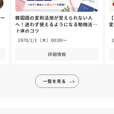
日一
韓国語の変則活用が覚えられない人
【
へ！迷わず使えるようになる勉強法と
変
上達のコツ
1970/1/1（木）00:00〜
詳細情報
一覧を見る