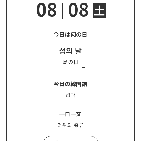
08
08
土
今日は何の日
섬의 날
島の日
今日の韓国語
덥다
一日一文
더위의 종류