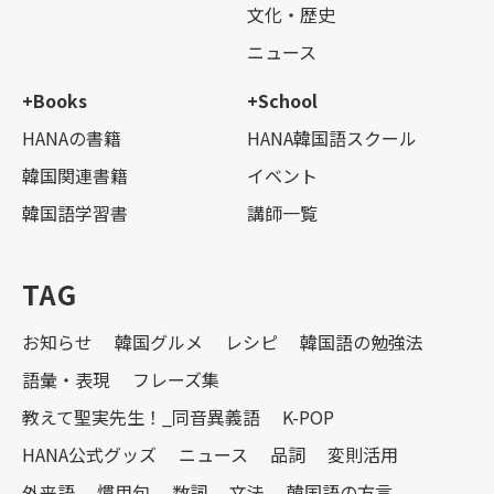
文化・歴史
ニュース
+Books
+School
HANAの書籍
HANA韓国語スクール
韓国関連書籍
イベント
韓国語学習書
講師一覧
TAG
お知らせ
韓国グルメ
レシピ
韓国語の勉強法
語彙・表現
フレーズ集
教えて聖実先生！_同音異義語
K-POP
HANA公式グッズ
ニュース
品詞
変則活用
外来語
慣用句
数詞
文法
韓国語の方言