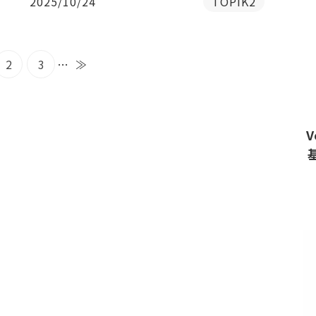
2025/10/24
TOPIK2
2
3
…
≫
V