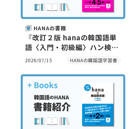
HANAの書籍
『改訂２版 hanaの韓国語単
語〈入門・初級編〉ハン検
４・５級レベル』（ミリネ韓
2026/07/15
HANAの韓国語学習書
国語教室 著｜HANA刊）