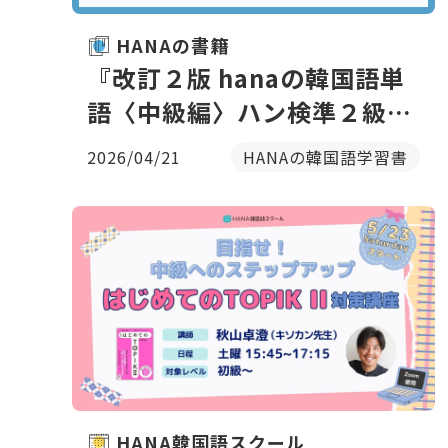
HANAの書籍
『改訂２版 hanaの韓国語単
語〈中級編〉ハン検準２級レ
ベル 』（ミリネ韓国語教
2026/04/21
HANAの韓国語学習書
室 著｜HANA刊）
HANA韓国語スクール