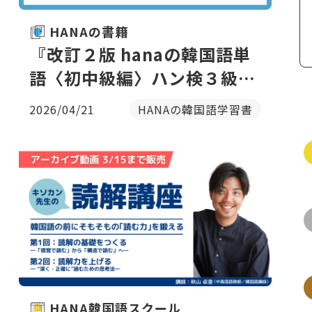
HANAの書籍
『改訂２版 hanaの韓国語単
語〈初中級編〉ハン検３級レ
ベル』（ミリネ韓国語教室 著
2026/04/21
HANAの韓国語学習書
｜HANA刊）
HANA韓国語スクール