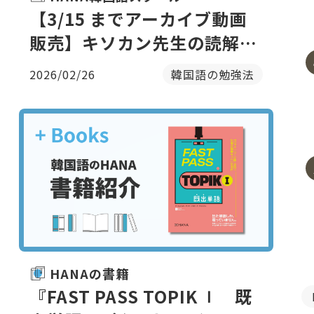
【3/15 までアーカイブ動画
販売】キソカン先生の読解講
座｜韓国語の前にそもそもの
2026/02/26
韓国語の勉強法
「読む力」を鍛える（全2
回）
HANAの書籍
『FAST PASS TOPIK Ⅰ 既