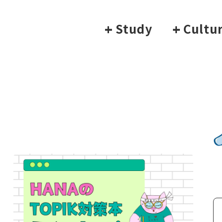
+
Study
+
Cultu