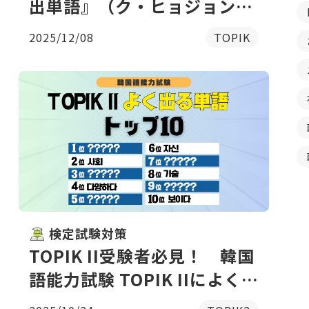
出単語』（ク・ヒョジョン著
他｜HANA刊）
2025/12/08
TOPIK
検定試験対策
TOPIK II受験者必見！ 韓国
語能力試験 TOPIK IIによく出
る単語TOP10【例文付き】