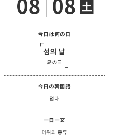
08
08
土
今日は何の日
섬의 날
島の日
今日の韓国語
덥다
一日一文
더위의 종류