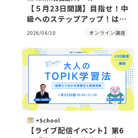
【５月23日開講】目指せ！中
級へのステップアップ！はじ
めてのTOPIK II 対策講座
2026/04/10
オンライン講座
〈全9回〉
+School
【ライブ配信イベント】第6