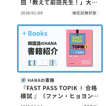
回「教えて前田先生！」大人
のTOPIK学習法：結果につな
2026/01/09
検定試験対策
がる習慣化と勉強地図
HANAの書籍
『FAST PASS TOPIK Ⅰ 合格
模試 』（ファン・ヒョヨン著
他｜HANA刊）