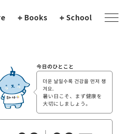
re
+
Books
+
School
toggle
navigati
今日のひとこと
더운 날일수록 건강을 먼저 챙
겨요.
暑い日こそ、まず健康を
大切にしましょう。