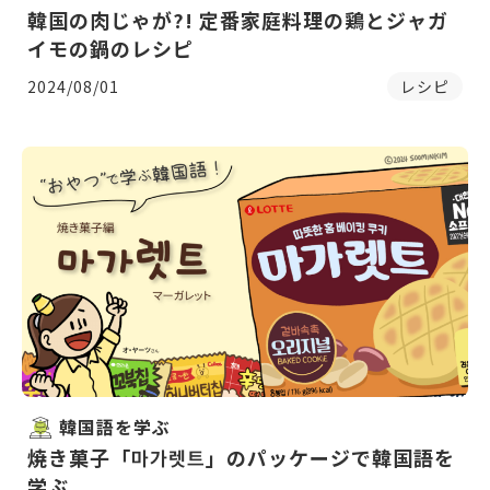
韓国の肉じゃが?! 定番家庭料理の鶏とジャガ
イモの鍋のレシピ
2024/08/01
レシピ
韓国語を学ぶ
焼き菓子「마가렛트」のパッケージで韓国語を
学ぶ