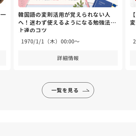
日一
韓国語の変則活用が覚えられない人
【
へ！迷わず使えるようになる勉強法と
変
上達のコツ
1970/1/1（木）00:00〜
詳細情報
一覧を見る