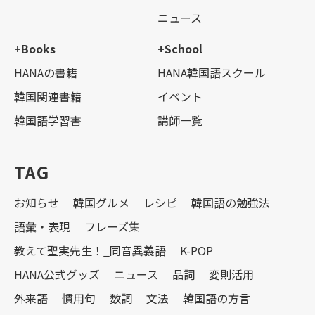
ニュース
+Books
+School
HANAの書籍
HANA韓国語スクール
韓国関連書籍
イベント
韓国語学習書
講師一覧
TAG
お知らせ
韓国グルメ
レシピ
韓国語の勉強法
語彙・表現
フレーズ集
教えて聖実先生！_同音異義語
K-POP
HANA公式グッズ
ニュース
品詞
変則活用
外来語
慣用句
数詞
文法
韓国語の方言