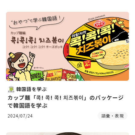
韓国語を学ぶ
カップ麺「콕! 콕! 콕! 치즈볶이」のパッケージ
で韓国語を学ぶ
2024/07/24
語彙・表現