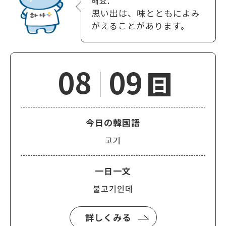
해요.
思い出は、味とともによみ
がえることがあります。
08
09
日
今日の韓国語
고기
一日一文
불고기인데
詳しくみる