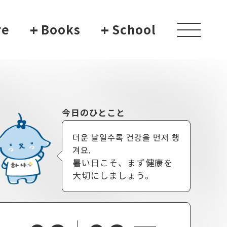
re
+
Books
+
School
toggle
navigati
今日のひとこと
더운 날일수록 건강을 먼저 챙
겨요.
暑い日こそ、まず健康を
大切にしましょう。