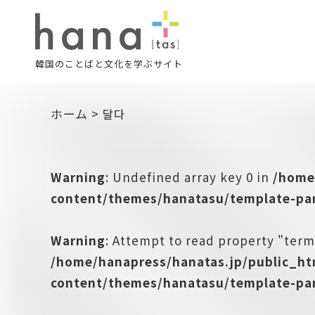
韓国のことばと文化を学ぶサイト
ホーム
>
달다
Warning
: Undefined array key 0 in
/home
content/themes/hanatasu/template-par
Warning
: Attempt to read property "term
/home/hanapress/hanatas.jp/public_h
content/themes/hanatasu/template-par