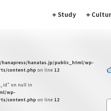
+
Study
+
Cultu
/hanapress/hanatas.jp/public_html/wp-
ts/content.php
on line
12
_id" on null in
tml/wp-
ts/content.php
on line
12