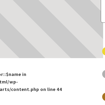
or::$name in
html/wp-
arts/content.php
on line
44