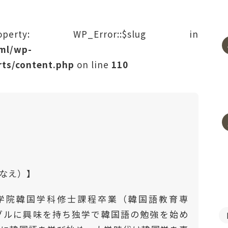
rty: WP_Error::$slug in
tml/wp-
ts/content.php
on line
110
はなえ）】
学院韓国学科修士課程卒業（韓国語教育専
ングルに興味を持ち独学で韓国語の勉強を始め