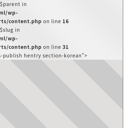
:$parent in
tml/wp-
ts/content.php
on line
16
$slug in
tml/wp-
ts/content.php
on line
31
s-publish hentry section-korean">