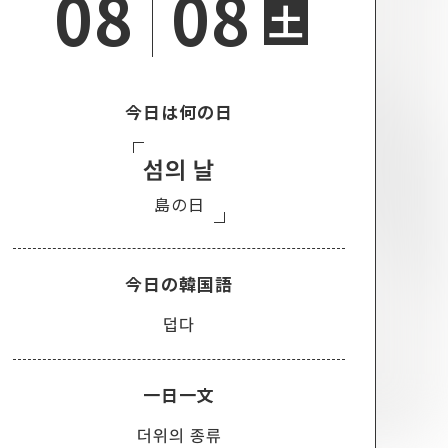
08
08
土
今日は何の日
섬의 날
島の日
今日の韓国語
덥다
一日一文
더위의 종류