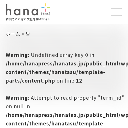
togg
韓国のことばと文化を学ぶサイト
navi
ホーム
>
밭
Warning
: Undefined array key 0 in
/home/hanapress/hanatas.jp/public_html/w
content/themes/hanatasu/template-
parts/content.php
on line
12
Warning
: Attempt to read property "term_id"
on null in
/home/hanapress/hanatas.jp/public_html/w
content/themes/hanatasu/template-