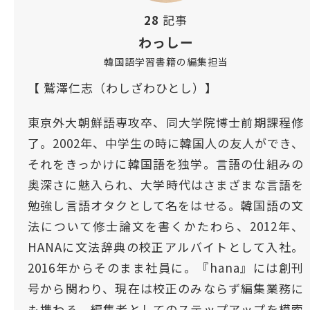
28
記事
わっしー
韓国語学習書籍の編集担当
【 鷲澤仁志（わしざわひとし）】
東京外大朝鮮語専攻卒、同大学院博士前期課程修
了。2002年、中学生の時に韓国人の友人ができ、
それをきっかけに韓国語を独学。言語の仕組みの
奥深さに魅入られ、大学時代はさまざまな言語を
勉強し言語オタクとして名をはせる。韓国語の文
法について修士論文を書くかたわら、2012年、
HANAに文法辞典の校正アルバイトとして入社。
2016年からそのまま社員に。『hana』には創刊
号から関わり、現在は校正のみならず編集業務に
も携わる。編集者としてのステップアップを模索