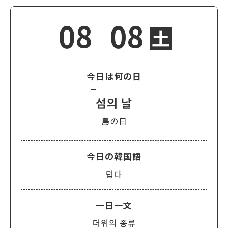
08
08
土
今日は何の日
섬의 날
島の日
今日の韓国語
덥다
一日一文
더위의 종류