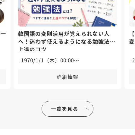
日一
韓国語の変則活用が覚えられない人
【
へ！迷わず使えるようになる勉強法と
変
上達のコツ
1970/1/1（木）00:00〜
詳細情報
一覧を見る