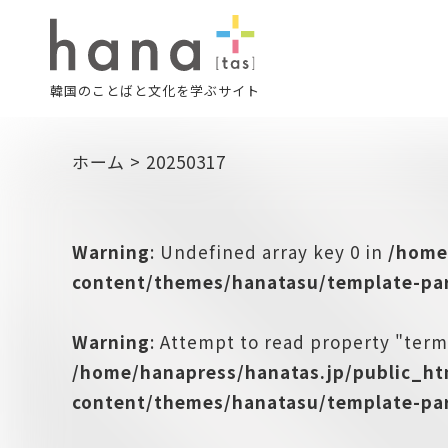
韓国のことばと文化を学ぶサイト
ホーム
>
20250317
Warning
: Undefined array key 0 in
/home
content/themes/hanatasu/template-par
Warning
: Attempt to read property "term
/home/hanapress/hanatas.jp/public_h
content/themes/hanatasu/template-par