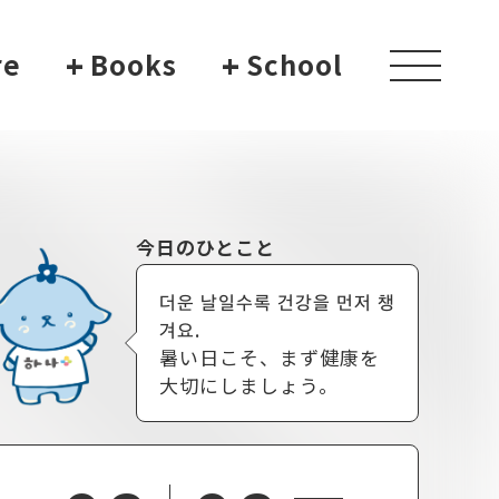
re
+
Books
+
School
toggle
navigati
今日のひとこと
더운 날일수록 건강을 먼저 챙
겨요.
暑い日こそ、まず健康を
大切にしましょう。