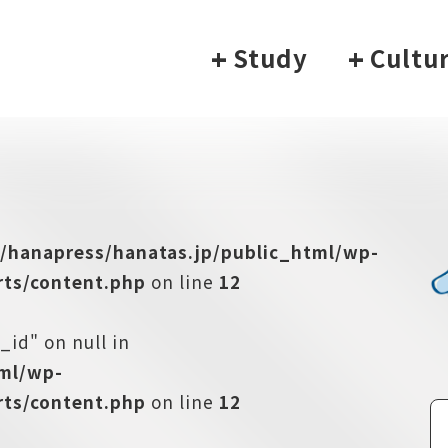
+
Study
+
Cultu
/hanapress/hanatas.jp/public_html/wp-
ts/content.php
on line
12
_id" on null in
tml/wp-
ts/content.php
on line
12