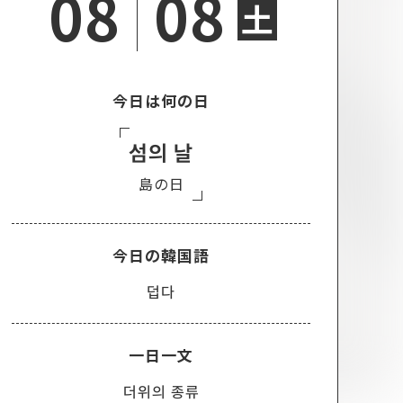
08
08
土
今日は何の日
섬의 날
島の日
今日の韓国語
덥다
一日一文
더위의 종류