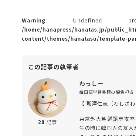
Warning
: Undefined prope
/home/hanapress/hanatas.jp/public_h
content/themes/hanatasu/template-par
この記事の執筆者
わっしー
韓国語学習書籍の編集担当
【 鷲澤仁志（わしざ
東京外大朝鮮語専攻卒
28
記事
生の時に韓国人の友人