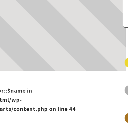
or::$name in
html/wp-
arts/content.php
on line
44