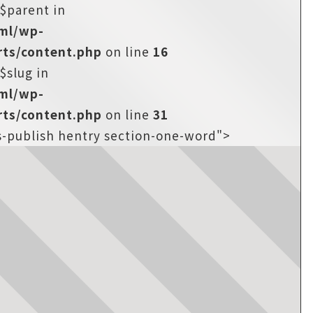
:$parent in
tml/wp-
ts/content.php
on line
16
$slug in
tml/wp-
ts/content.php
on line
31
us-publish hentry section-one-word">