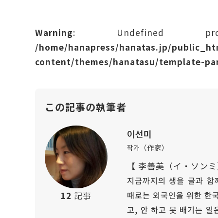
Warning
: Undefined prope
/home/hanapress/hanatas.jp/public_h
content/themes/hanatasu/template-par
この記事の執筆者
이선미
작가（作家）
【 李善美（イ・ソンミ
지금까지의 생을 글과 함께
때로는 외국인을 위한 한국
12
記事
고, 안 하고 못 배기는 