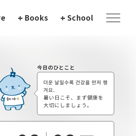
re
+
Books
+
School
toggle
navigati
今日のひとこと
더운 날일수록 건강을 먼저 챙
겨요.
暑い日こそ、まず健康を
大切にしましょう。