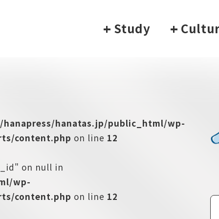
+
Study
+
Cultu
/hanapress/hanatas.jp/public_html/wp-
ts/content.php
on line
12
_id" on null in
tml/wp-
ts/content.php
on line
12