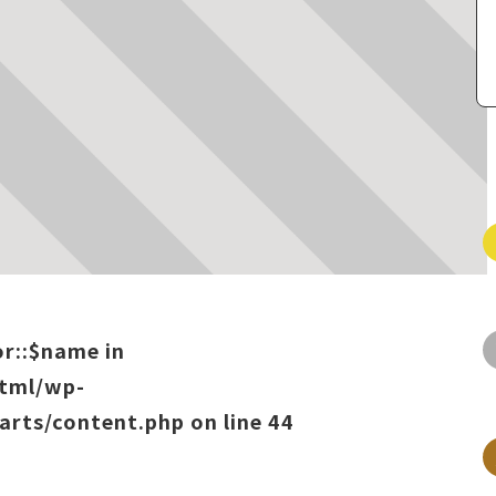
or::$name in
html/wp-
arts/content.php
on line
44