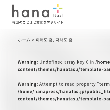
韓国のことばと文化を学ぶサイト
ホーム
>
이래도 흥, 저래도 흥
Warning
: Undefined array key 0 in
/home
content/themes/hanatasu/template-par
Warning
: Attempt to read property "term
/home/hanapress/hanatas.jp/public_h
content/themes/hanatasu/template-par