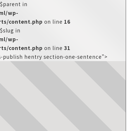
:$parent in
tml/wp-
ts/content.php
on line
16
$slug in
tml/wp-
ts/content.php
on line
31
us-publish hentry section-one-sentence">