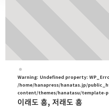
Warning
: Undefined property: WP_Err
/home/hanapress/hanatas.jp/public_
content/themes/hanatasu/template-p
이래도 흥, 저래도 흥