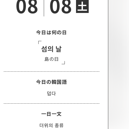
08
08
土
今日は何の日
섬의 날
島の日
今日の韓国語
덥다
一日一文
더위의 종류