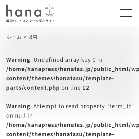
togg
韓国のことばと文化を学ぶサイト
navi
ホーム
>
공짜
Warning
: Undefined array key 0 in
/home/hanapress/hanatas.jp/public_html/w
content/themes/hanatasu/template-
parts/content.php
on line
12
Warning
: Attempt to read property "term_id"
on null in
/home/hanapress/hanatas.jp/public_html/w
content/themes/hanatasu/template-