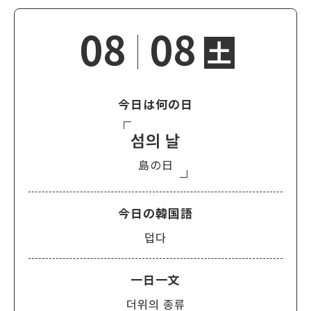
08
08
土
今日は何の日
섬의 날
島の日
今日の韓国語
덥다
一日一文
더위의 종류