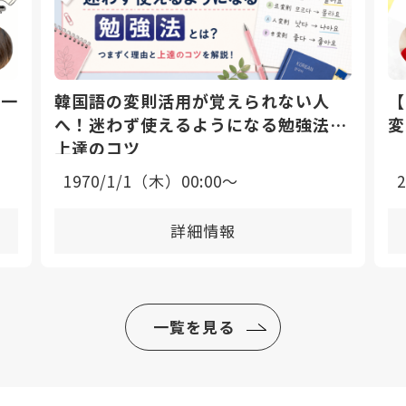
日一
韓国語の変則活用が覚えられない人
【
へ！迷わず使えるようになる勉強法と
変
上達のコツ
1970/1/1（木）00:00〜
詳細情報
一覧を見る