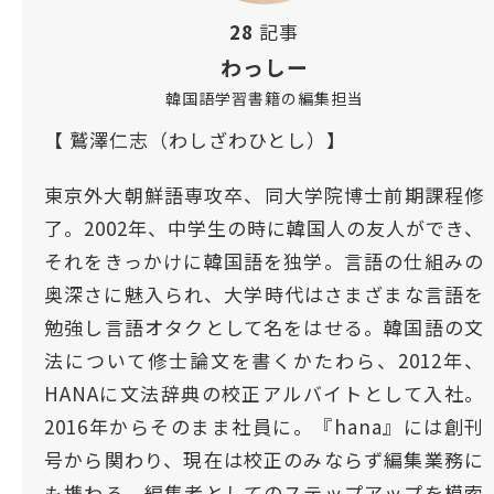
28
記事
わっしー
韓国語学習書籍の編集担当
【 鷲澤仁志（わしざわひとし）】
東京外大朝鮮語専攻卒、同大学院博士前期課程修
了。2002年、中学生の時に韓国人の友人ができ、
それをきっかけに韓国語を独学。言語の仕組みの
奥深さに魅入られ、大学時代はさまざまな言語を
勉強し言語オタクとして名をはせる。韓国語の文
法について修士論文を書くかたわら、2012年、
HANAに文法辞典の校正アルバイトとして入社。
2016年からそのまま社員に。『hana』には創刊
号から関わり、現在は校正のみならず編集業務に
も携わる。編集者としてのステップアップを模索