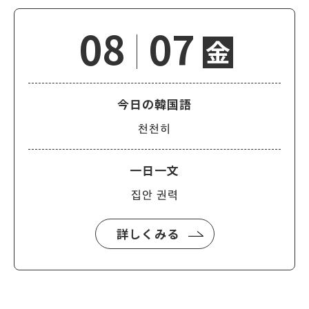
08
07
金
今日の韓国語
천천히
一日一文
집안 권력
詳しくみる