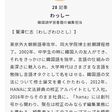
28
記事
わっしー
韓国語学習書籍の編集担当
【 鷲澤仁志（わしざわひとし）】
東京外大朝鮮語専攻卒、同大学院博士前期課程修
了。2002年、中学生の時に韓国人の友人ができ、
それをきっかけに韓国語を独学。言語の仕組みの
奥深さに魅入られ、大学時代はさまざまな言語を
勉強し言語オタクとして名をはせる。韓国語の文
法について修士論文を書くかたわら、2012年、
HANAに文法辞典の校正アルバイトとして入社。
2016年からそのまま社員に。『hana』には創刊
号から関わり、現在は校正のみならず編集業務に
も携わる。編集者としてのステップアップを模索