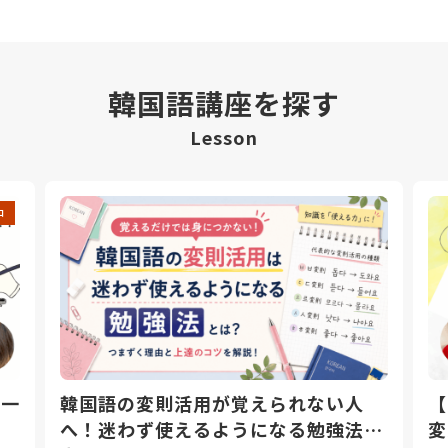
韓国語講座を探す
Lesson
中
日一
韓国語の変則活用が覚えられない人
【
へ！迷わず使えるようになる勉強法と
変