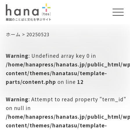
togg
韓国のことばと文化を学ぶサイト
navi
ホーム
>
20250523
Warning
: Undefined array key 0 in
/home/hanapress/hanatas.jp/public_html/w
content/themes/hanatasu/template-
parts/content.php
on line
12
Warning
: Attempt to read property "term_id"
on null in
/home/hanapress/hanatas.jp/public_html/w
content/themes/hanatasu/template-