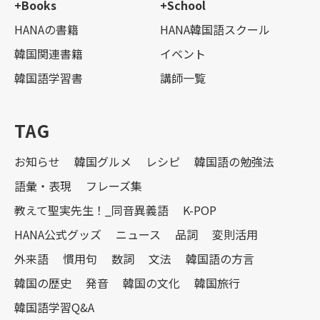
+Books
+School
HANAの書籍
HANA韓国語スクール
韓国関連書籍
イベント
韓国語学習書
講師一覧
TAG
お知らせ
韓国グルメ
レシピ
韓国語の勉強法
語彙・表現
フレーズ集
教えて聖実先生！_同音異義語
K-POP
HANA公式グッズ
ニュース
品詞
変則活用
外来語
慣用句
数詞
文法
韓国語の方言
韓国の歴史
発音
韓国の文化
韓国旅行
韓国語学習Q&A