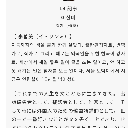
13
記事
이선미
작가（作家）
【 李善美（イ・ソンミ）】
지금까지의 생을 글과 함께 살았다. 출판편집자로, 번역
가로, 작가로. 그리고 때로는 외국인을 위한 한국어 강사
로. 세상에서 제일 좋은 일이 글을 쓰는 일이고, 안 하고
못 배기는 일은 활자를 보는 일이다. 서울 토박이에서 지
금은 인천살이 10년을 넘어섰다.
（これまでの人生を文とともに生きてきた。 出
版編集者として、翻訳者として、作家として。 そ
して時には外国人のための韓国語講師として。 世
の中で一番好きなことが文を書くことであり、せ
ずにいられないことは活字を見ることだ。 ソウ