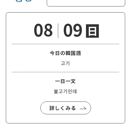
08
09
日
今日の韓国語
고기
一日一文
불고기인데
詳しくみる