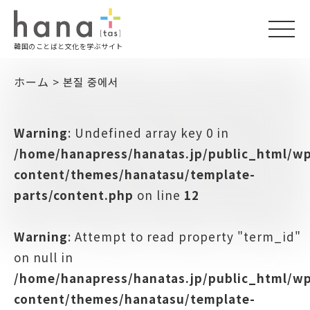
togg
韓国のことばと文化を学ぶサイト
navi
ホーム
>
본질 중에서
Warning
: Undefined array key 0 in
/home/hanapress/hanatas.jp/public_html/w
content/themes/hanatasu/template-
parts/content.php
on line
12
Warning
: Attempt to read property "term_id"
on null in
/home/hanapress/hanatas.jp/public_html/w
content/themes/hanatasu/template-