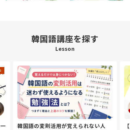
韓国語講座を探す
Lesson
中
日一
韓国語の変則活用が覚えられない人
【