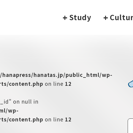
+
Study
+
Cultu
/hanapress/hanatas.jp/public_html/wp-
ts/content.php
on line
12
_id" on null in
tml/wp-
ts/content.php
on line
12