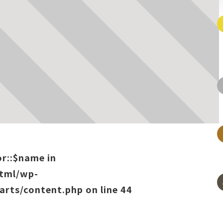
or::$name in
html/wp-
arts/content.php
on line
44