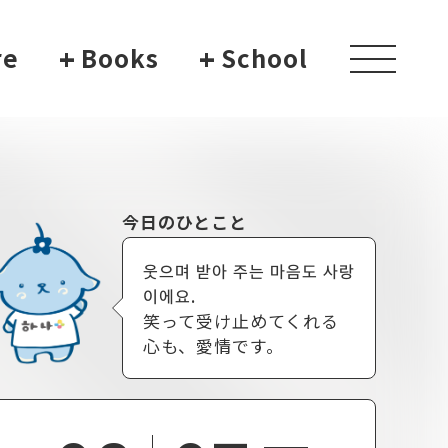
re
+
Books
+
School
toggle
navigati
今日のひとこと
웃으며 받아 주는 마음도 사랑
이에요.
笑って受け止めてくれる
心も、愛情です。