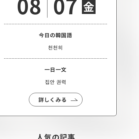
08
07
金
今日の韓国語
천천히
一日一文
집안 권력
詳しくみる
人気の記事