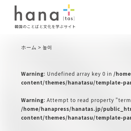
韓国のことばと文化を学ぶサイト
ホーム
>
높이
Warning
: Undefined array key 0 in
/home
content/themes/hanatasu/template-par
Warning
: Attempt to read property "term
/home/hanapress/hanatas.jp/public_h
content/themes/hanatasu/template-par