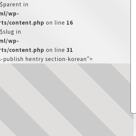
:$parent in
tml/wp-
ts/content.php
on line
16
$slug in
tml/wp-
ts/content.php
on line
31
s-publish hentry section-korean">