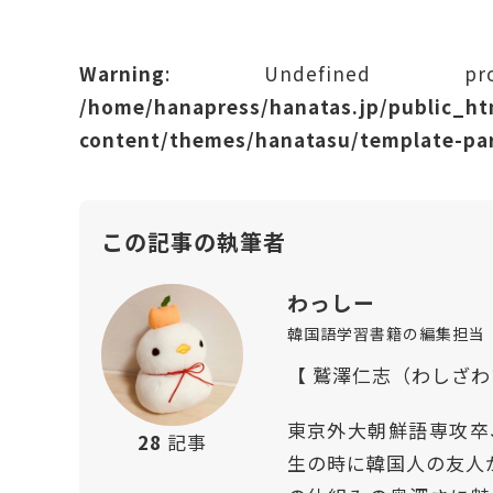
Warning
: Undefined prope
/home/hanapress/hanatas.jp/public_h
content/themes/hanatasu/template-par
この記事の執筆者
わっしー
韓国語学習書籍の編集担当
【 鷲澤仁志（わしざ
東京外大朝鮮語専攻卒
28
記事
生の時に韓国人の友人