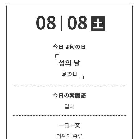
08
08
土
今日は何の日
섬의 날
島の日
今日の韓国語
덥다
一日一文
더위의 종류