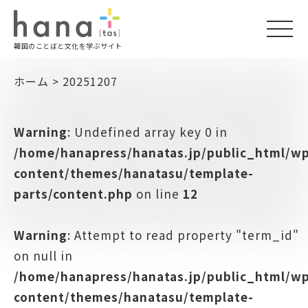
togg
韓国のことばと文化を学ぶサイト
navi
ホーム
>
20251207
Warning
: Undefined array key 0 in
/home/hanapress/hanatas.jp/public_html/w
content/themes/hanatasu/template-
parts/content.php
on line
12
Warning
: Attempt to read property "term_id"
on null in
/home/hanapress/hanatas.jp/public_html/w
content/themes/hanatasu/template-