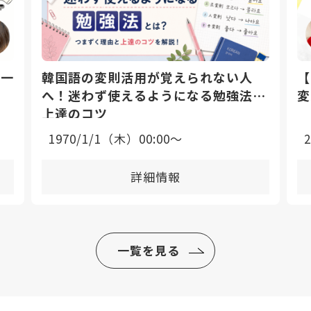
日一
韓国語の変則活用が覚えられない人
【
へ！迷わず使えるようになる勉強法と
変
上達のコツ
1970/1/1（木）00:00〜
詳細情報
一覧を見る