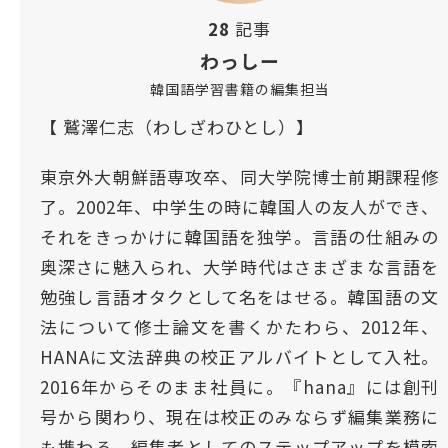
28
記事
わっしー
韓国語学習書籍の編集担当
【 鷲澤仁志（わしざわひとし）】
東京外大朝鮮語専攻卒、同大学院博士前期課程修
了。2002年、中学生の時に韓国人の友人ができ、
それをきっかけに韓国語を独学。言語の仕組みの
奥深さに魅入られ、大学時代はさまざまな言語を
勉強し言語オタクとして名をはせる。韓国語の文
法について修士論文を書くかたわら、2012年、
HANAに文法辞典の校正アルバイトとして入社。
2016年からそのまま社員に。『hana』には創刊
号から関わり、現在は校正のみならず編集業務に
も携わる。編集者としてのステップアップを模索