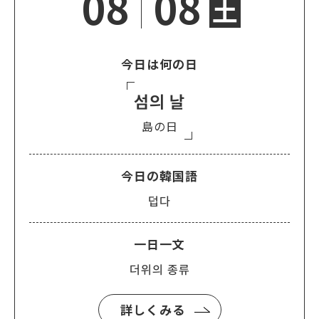
08
08
土
今日は何の日
섬의 날
島の日
今日の韓国語
덥다
一日一文
더위의 종류
詳しくみる