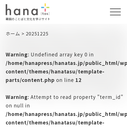
togg
韓国のことばと文化を学ぶサイト
navi
ホーム
>
20251225
Warning
: Undefined array key 0 in
/home/hanapress/hanatas.jp/public_html/w
content/themes/hanatasu/template-
parts/content.php
on line
12
Warning
: Attempt to read property "term_id"
on null in
/home/hanapress/hanatas.jp/public_html/w
content/themes/hanatasu/template-