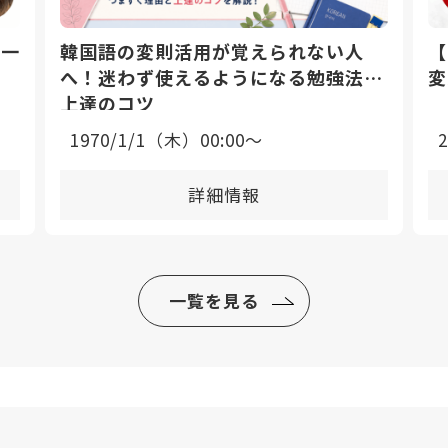
日一
韓国語の変則活用が覚えられない人
【
へ！迷わず使えるようになる勉強法と
変
上達のコツ
1970/1/1（木）00:00〜
詳細情報
一覧を見る