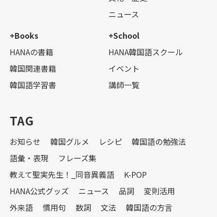
ニュース
+Books
+School
HANAの書籍
HANA韓国語スクール
韓国関連書籍
イベント
韓国語学習書
講師一覧
TAG
お知らせ
韓国グルメ
レシピ
韓国語の勉強法
語彙・表現
フレーズ集
教えて聖実先生！_同音異義語
K-POP
HANA公式グッズ
ニュース
品詞
変則活用
外来語
慣用句
数詞
文法
韓国語の方言