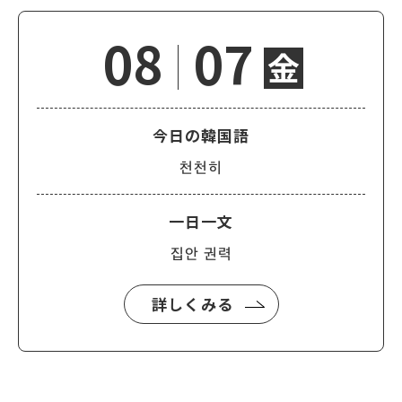
08
07
金
今日の韓国語
천천히
一日一文
집안 권력
詳しくみる