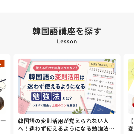
韓国語講座を探す
Lesson
中
日一
韓国語の変則活用が覚えられない人
【
へ！迷わず使えるようになる勉強法と
変