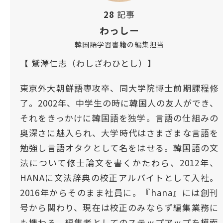
28
記事
わっしー
韓国語学習書籍の編集担当
【 鷲澤仁志（わしざわひとし）】
東京外大朝鮮語専攻卒、同大学院博士前期課程修
了。2002年、中学生の時に韓国人の友人ができ、
それをきっかけに韓国語を独学。言語の仕組みの
奥深さに魅入られ、大学時代はさまざまな言語を
勉強し言語オタクとして名をはせる。韓国語の文
法について修士論文を書くかたわら、2012年、
HANAに文法辞典の校正アルバイトとして入社。
2016年からそのまま社員に。『hana』には創刊
号から関わり、現在は校正のみならず編集業務に
も携わる。編集者としてのステップアップを模索