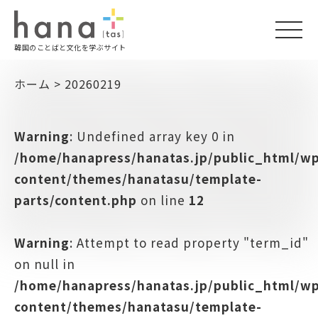
togg
韓国のことばと文化を学ぶサイト
navi
ホーム
>
20260219
Warning
: Undefined array key 0 in
/home/hanapress/hanatas.jp/public_html/w
content/themes/hanatasu/template-
parts/content.php
on line
12
Warning
: Attempt to read property "term_id"
on null in
/home/hanapress/hanatas.jp/public_html/w
content/themes/hanatasu/template-