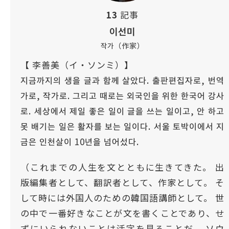
13
記事
이선미
작가（作家）
【 李善美（イ・ソンミ）】
지금까지의 생을 글과 함께 살았다. 출판편집자로, 번역
가로, 작가로. 그리고 때로는 외국인을 위한 한국어 강사
로. 세상에서 제일 좋은 일이 글을 쓰는 일이고, 안 하고
못 배기는 일은 활자를 보는 일이다. 서울 토박이에서 지
금은 인천살이 10년을 넘어섰다.
（これまでの人生を文とともに生きてきた。 出
版編集者として、翻訳者として、作家として。 そ
して時には外国人のための韓国語講師として。 世
の中で一番好きなことが文を書くことであり、せ
ずにいられないことは活字を見ることだ。 ソウ