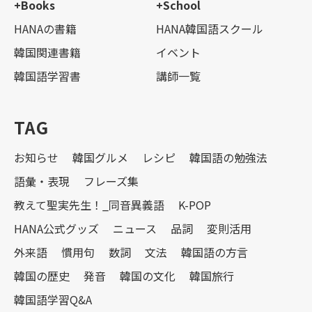
+Books
+School
HANAの書籍
HANA韓国語スクール
韓国関連書籍
イベント
韓国語学習書
講師一覧
TAG
お知らせ
韓国グルメ
レシピ
韓国語の勉強法
語彙・表現
フレーズ集
教えて聖実先生！_同音異義語
K-POP
HANA公式グッズ
ニュース
品詞
変則活用
外来語
慣用句
数詞
文法
韓国語の方言
韓国の歴史
発音
韓国の文化
韓国旅行
韓国語学習Q&A