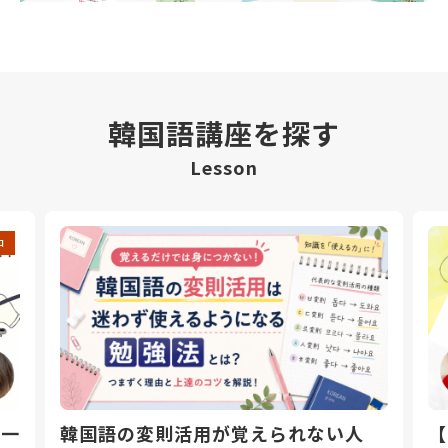
韓国語講座を探す
Lesson
中
日一
韓国語の変則活用が覚えられない人
【