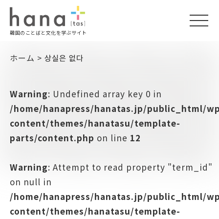
togg
韓国のことばと文化を学ぶサイト
navi
ホーム
>
상실은 없다
Warning
: Undefined array key 0 in
/home/hanapress/hanatas.jp/public_html/w
content/themes/hanatasu/template-
parts/content.php
on line
12
Warning
: Attempt to read property "term_id"
on null in
/home/hanapress/hanatas.jp/public_html/w
content/themes/hanatasu/template-