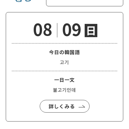
08
09
日
今日の韓国語
고기
一日一文
불고기인데
詳しくみる