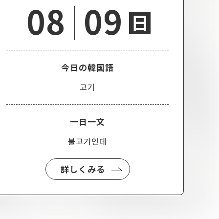
08
09
日
今日の韓国語
고기
一日一文
불고기인데
詳しくみる