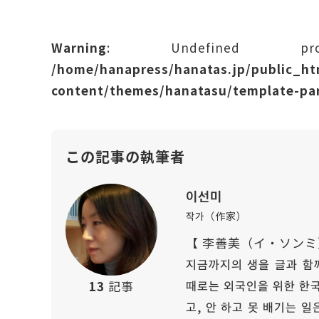
Warning
: Undefined prope
/home/hanapress/hanatas.jp/public_h
content/themes/hanatasu/template-par
この記事の執筆者
이선미
작가（作家）
【 李善美（イ・ソンミ
지금까지의 생을 글과 함께
때로는 외국인을 위한 한국
13
記事
고, 안 하고 못 배기는 