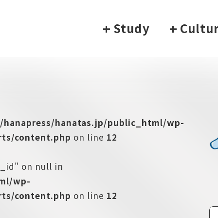
+
Study
+
Cultu
/hanapress/hanatas.jp/public_html/wp-
ts/content.php
on line
12
_id" on null in
tml/wp-
ts/content.php
on line
12