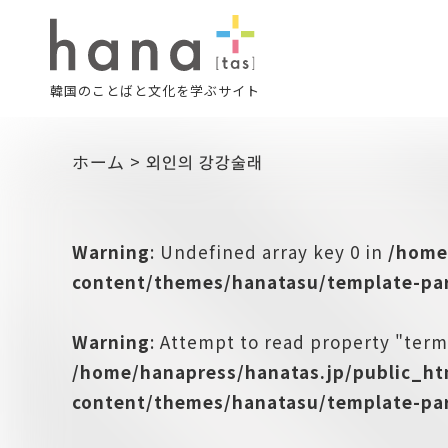
韓国のことばと文化を学ぶサイト
ホーム
>
외인의 강강술래
Warning
: Undefined array key 0 in
/home
content/themes/hanatasu/template-par
Warning
: Attempt to read property "term
/home/hanapress/hanatas.jp/public_h
content/themes/hanatasu/template-par