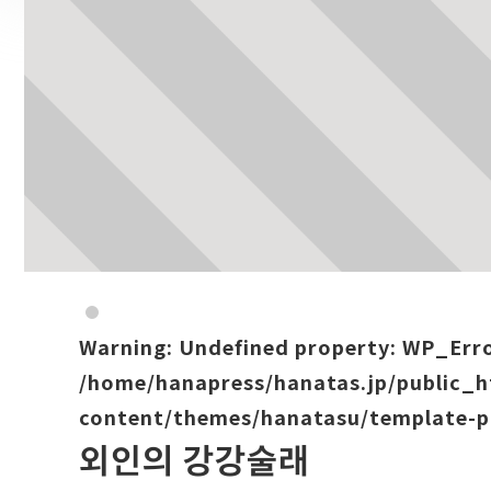
Warning
: Undefined property: WP_Err
/home/hanapress/hanatas.jp/public_
content/themes/hanatasu/template-p
외인의 강강술래