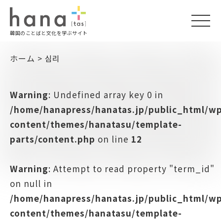
togg
韓国のことばと文化を学ぶサイト
navi
ホーム
>
심리
Warning
: Undefined array key 0 in
/home/hanapress/hanatas.jp/public_html/w
content/themes/hanatasu/template-
parts/content.php
on line
12
Warning
: Attempt to read property "term_id"
on null in
/home/hanapress/hanatas.jp/public_html/w
content/themes/hanatasu/template-