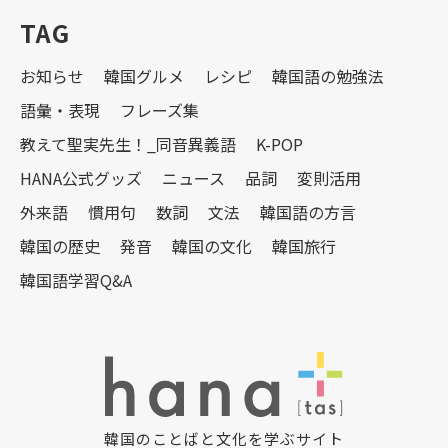
TAG
お知らせ
韓国グルメ
レシピ
韓国語の勉強法
語彙・表現
フレーズ集
教えて聖実先生！_同音異義語
K-POP
HANA公式グッズ
ニュース
品詞
変則活用
外来語
慣用句
数詞
文法
韓国語の方言
韓国の歴史
発音
韓国の文化
韓国旅行
韓国語学習Q&A
韓国のことばと文化を学ぶサイト