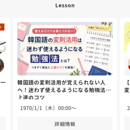
Lesson
中
日一
韓国語の変則活用が覚えられない人
【
へ！迷わず使えるようになる勉強法と
変
上達のコツ
1970/1/1（木）00:00〜
詳細情報