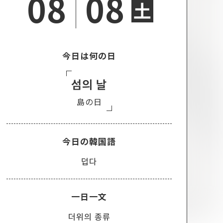
08
08
土
今日は何の日
섬의 날
島の日
今日の韓国語
덥다
一日一文
더위의 종류