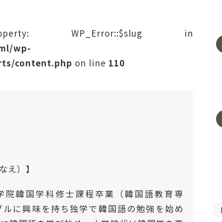
rty: WP_Error::$slug in
tml/wp-
ts/content.php
on line
110
はなえ）】
学院韓国学科修士課程卒業（韓国語教育専
ングルに興味を持ち独学で韓国語の勉強を始め