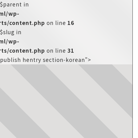
:$parent in
tml/wp-
ts/content.php
on line
16
$slug in
tml/wp-
ts/content.php
on line
31
-publish hentry section-korean">