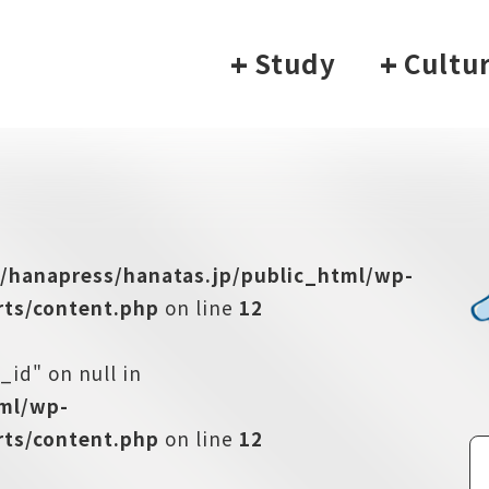
+
Study
+
Cultu
/hanapress/hanatas.jp/public_html/wp-
ts/content.php
on line
12
_id" on null in
tml/wp-
ts/content.php
on line
12