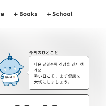
re
+
Books
+
School
toggle
navigati
今日のひとこと
더운 날일수록 건강을 먼저 챙
겨요.
暑い日こそ、まず健康を
大切にしましょう。