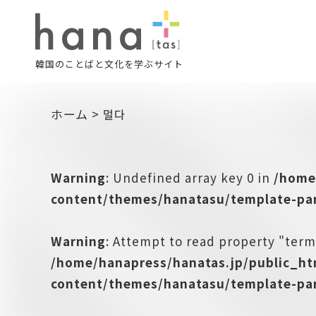
韓国のことばと文化を学ぶサイト
ホーム
>
멀다
Warning
: Undefined array key 0 in
/home
content/themes/hanatasu/template-par
Warning
: Attempt to read property "term
/home/hanapress/hanatas.jp/public_h
content/themes/hanatasu/template-par