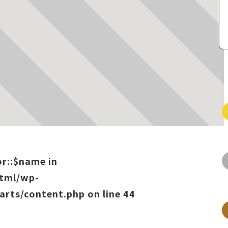
or::$name in
html/wp-
arts/content.php
on line
44