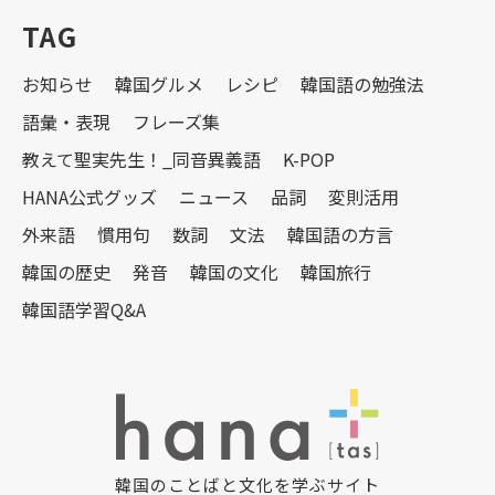
TAG
お知らせ
韓国グルメ
レシピ
韓国語の勉強法
語彙・表現
フレーズ集
教えて聖実先生！_同音異義語
K-POP
HANA公式グッズ
ニュース
品詞
変則活用
外来語
慣用句
数詞
文法
韓国語の方言
韓国の歴史
発音
韓国の文化
韓国旅行
韓国語学習Q&A
韓国のことばと文化を学ぶサイト