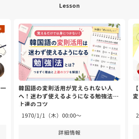
Lesson
中
日一
韓国語の変則活用が覚えられない人
【
へ！迷わず使えるようになる勉強法と
変
上達のコツ
1970/1/1（木）00:00〜
詳細情報