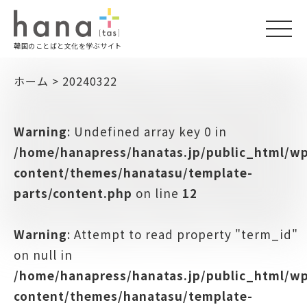
togg
韓国のことばと文化を学ぶサイト
navi
ホーム
>
20240322
Warning
: Undefined array key 0 in
/home/hanapress/hanatas.jp/public_html/w
content/themes/hanatasu/template-
parts/content.php
on line
12
Warning
: Attempt to read property "term_id"
on null in
/home/hanapress/hanatas.jp/public_html/w
content/themes/hanatasu/template-