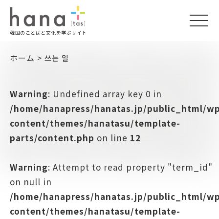
togg
韓国のことばと文化を学ぶサイト
navi
ホーム
>
쓰는 일
Warning
: Undefined array key 0 in
/home/hanapress/hanatas.jp/public_html/w
content/themes/hanatasu/template-
parts/content.php
on line
12
Warning
: Attempt to read property "term_id"
on null in
/home/hanapress/hanatas.jp/public_html/w
content/themes/hanatasu/template-