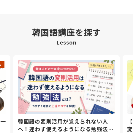
韓国語講座を探す
Lesson
中
日一
韓国語の変則活用が覚えられない人
【
へ！迷わず使えるようになる勉強法と
変