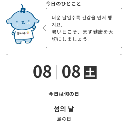
今日のひとこと
더운 날일수록 건강을 먼저 챙
겨요.
暑い日こそ、まず健康を大
切にしましょう。
08
08
土
今日は何の日
섬의 날
島の日