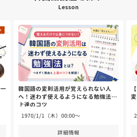
Lesson
中
日一
韓国語の変則活用が覚えられない人
【
へ！迷わず使えるようになる勉強法と
変
上達のコツ
1970/1/1（木）00:00〜
詳細情報