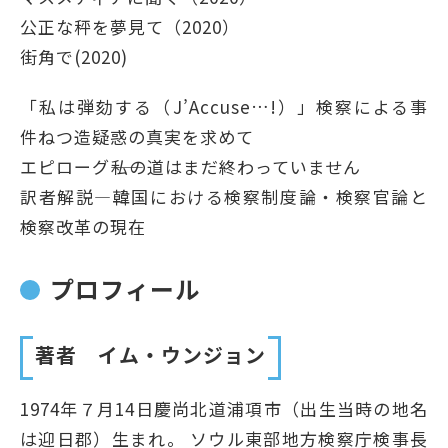
公正な秤を夢⾒て（2020）
街⾓で(2020)
「私は弾劾する（J’Accuse…!）」検察による事
件ねつ造疑惑の真実を求めて
エピローグ――私の道はまだ終わっていません
訳者解説―韓国における検察制度論・検察官論と
検察改革の現在
プロフィール
著者 イム・ウンジョン
1974年７月14日慶尚北道浦項市（出生当時の地名
は迎日郡）生まれ。 ソウル東部地方検察庁検事長