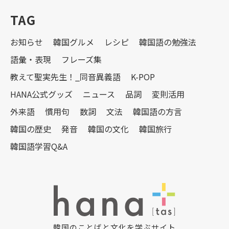
TAG
お知らせ
韓国グルメ
レシピ
韓国語の勉強法
語彙・表現
フレーズ集
教えて聖実先生！_同音異義語
K-POP
HANA公式グッズ
ニュース
品詞
変則活用
外来語
慣用句
数詞
文法
韓国語の方言
韓国の歴史
発音
韓国の文化
韓国旅行
韓国語学習Q&A
韓国のことばと文化を学ぶサイト