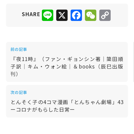
Line
X
Facebook
WeChat
Copy
SHARE
Link
前の記事
『夜11時』（ファン・ギョンシン著｜簗田順
子訳｜キム・ウォン絵｜＆books（辰巳出版
刊）
次の記事
とんそく子の4コマ漫画「とんちゃん劇場」43
ーコロナがもらした日常ー