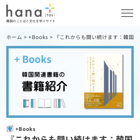
togg
韓国のことばと文化を学ぶサイト
navi
ホーム
>
+Books
>
『これからも闘い続けます：韓国の
+Books
『これからも闘い続けます：韓国