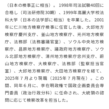
（日本の検事正に相当）。 1998年司法試験40回に
合格し（司法研修院30期）、1999年高麗大学校法
科大学（日本の法学部に相当）を卒業した。 2001
年に仁川地方検察庁検事に任官した後、大邱地方
検察庁慶州支庁、釜山地方検察庁、光州地方検察
庁、法務部（法務審議官室）、ソウル中央地方検
察庁、昌原地方検察庁、議政府地方検察庁、ソウ
ル北部地方検察庁、清州地方検察庁忠州支庁、蔚
山地方検察庁、大検察庁、法務部（監察担当官
室）、大邱地方検察庁、大田地方検察庁を経て、
2025年７月より現職（2025年７月現在）。この
間、同年６月に、李在明政権で国政企画委員会専
門委員（政治行政分科）に任命され、大統領の諮
問に応じて検察改革を担当した。