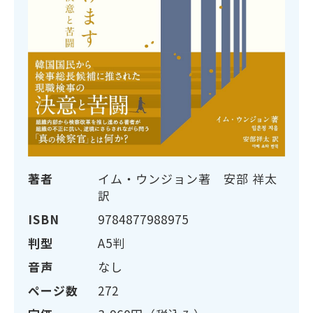
著者
イム・ウンジョン著 安部 祥太
訳
ISBN
9784877988975
判型
A5判
音声
なし
ページ数
272