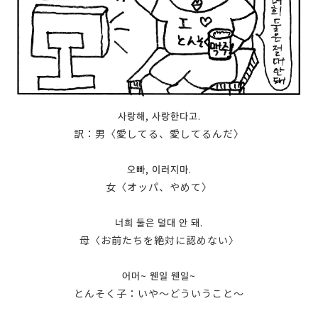
사랑해, 사랑한다고.
訳：男〈愛してる、愛してるんだ〉
오빠, 이러지마.
女〈オッパ、やめて〉
너희 둘은 덜대 안 돼.
母〈お前たちを絶対に認めない〉
어머~ 웬일 웬일~
とんそく子：いや〜どういうこと〜