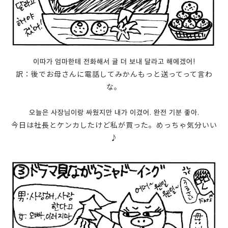
이따가 엄마한테 전화해서 귤 더 보내 달라고 해에겠어!
訳：後でお母さんに電話してみかんもっと送ってって言わ
な。
오늘은 사장님이랑 싸웠지만 내가 이겼어. 완전 기분 좋아.
今日は社長とケンカしたけど私が買った。めっちゃ気分いい
♪