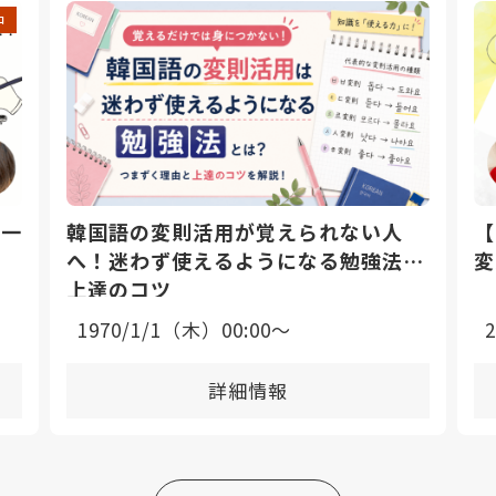
中
日一
韓国語の変則活用が覚えられない人
【
へ！迷わず使えるようになる勉強法と
変
上達のコツ
1970/1/1（木）00:00〜
詳細情報