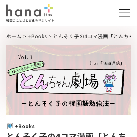
togg
韓国のことばと文化を学ぶサイト
navi
ホーム
>
+Books
>
とんそく子の4コマ漫画「とんちゃん
+Books
とんそく子の4コマ漫画「とんち