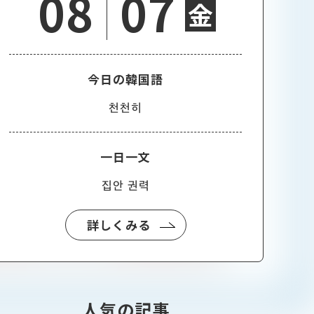
08
07
金
今日の韓国語
천천히
一日一文
집안 권력
詳しくみる
人気の記事