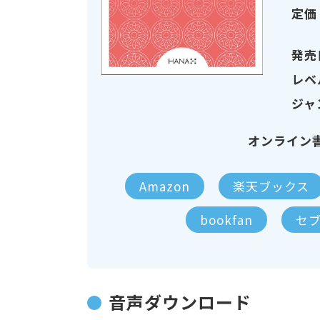
定価
発売
レベ
ジャ
オンライン
Amazon
楽天ブックス
bookfan
セ
音声ダウンロード