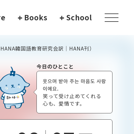
re
+
Books
+
School
toggle
navigati
HANA韓国語教育研究会訳｜HANA刊）
今日のひとこと
웃으며 받아 주는 마음도 사랑
이에요.
笑って受け止めてくれる
心も、愛情です。