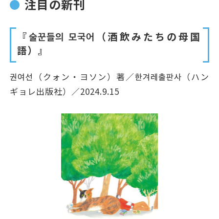
注目の新刊
『술꾼들의 모국어（酒飲みたちの母国
語）』
권여선（クォン・ヨソン）著／한겨레출판사（ハン
ギョレ出版社）／2024.9.15