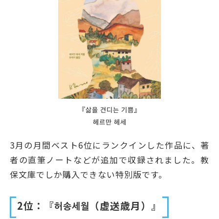
『삶을 견디는 기쁨』
헤르만 헤세
3月の月間ベスト6位にランクインした作品に、著
者の直筆ノートなどが追加で収録されました。教
保文庫でしか購入できない特別版です。
2位：『허송세월（虚送歳月）』