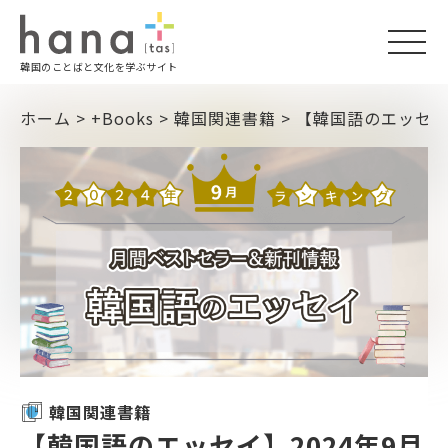
togg
韓国のことばと文化を学ぶサイト
navi
ホーム
>
+Books
>
韓国関連書籍
>
【韓国語のエッセイ
韓国関連書籍
【韓国語のエッセイ】2024年9月