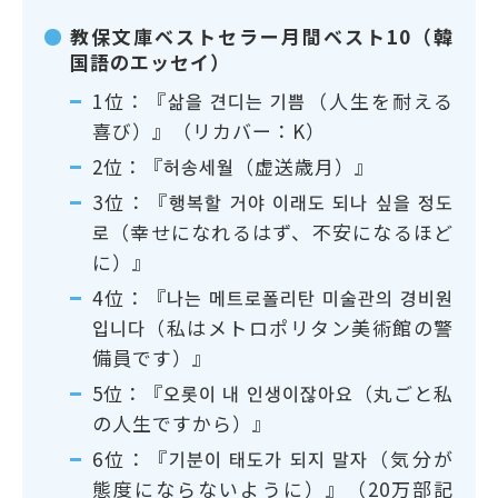
教保文庫ベストセラー月間ベスト10（韓
国語のエッセイ）
1位：『삶을 견디는 기쁨（人生を耐える
喜び）』（リカバー：K）
2位：『허송세월（虚送歳月）』
3位：『행복할 거야 이래도 되나 싶을 정도
로（幸せになれるはず、不安になるほど
に）』
4位：『나는 메트로폴리탄 미술관의 경비원
입니다（私はメトロポリタン美術館の警
備員です）』
5位：『오롯이 내 인생이잖아요（丸ごと私
の人生ですから）』
6位：『기분이 태도가 되지 말자（気分が
態度にならないように）』（20万部記