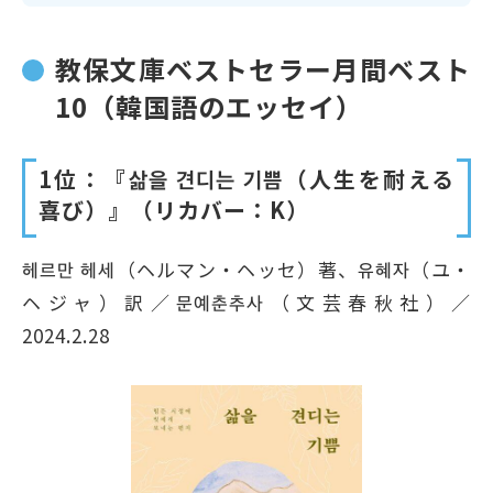
教保文庫ベストセラー月間ベスト
10（韓国語のエッセイ）
1位：『삶을 견디는 기쁨（人生を耐える
喜び）』（リカバー：K）
헤르만 헤세（ヘルマン・ヘッセ）著、유혜자（ユ・
ヘジャ）訳／문예춘추사（文芸春秋社）／
2024.2.28