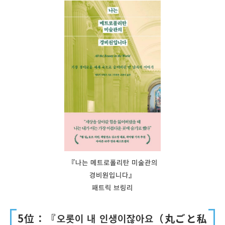
『나는 메트로폴리탄 미술관의
경비원입니다』
패트릭 브링리
5位：『오롯이 내 인생이잖아요（丸ごと私