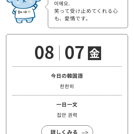
이에요.
笑って受け止めてくれる心
も、愛情です。
08
07
金
今日の韓国語
천천히
一日一文
집안 권력
詳しくみる