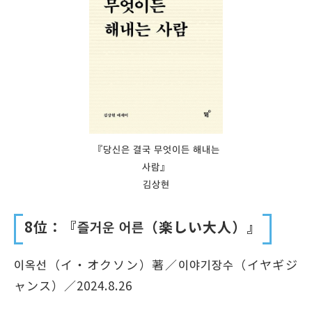
『당신은 결국 무엇이든 해내는
사람』
김상현
8位：『즐거운 어른（楽しい大人）』
이옥선（イ・オクソン）著／이야기장수（イヤギジ
ャンス）／2024.8.26