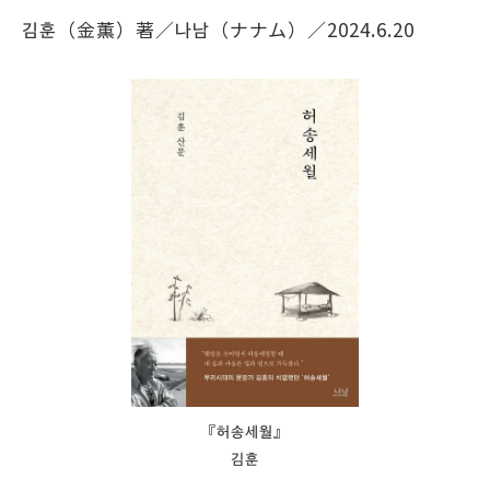
김훈（金薫）著／나남（ナナム）／2024.6.20
『허송세월』
김훈