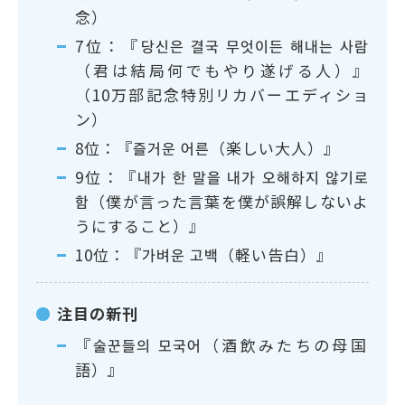
念）
7位：『당신은 결국 무엇이든 해내는 사람
（君は結局何でもやり遂げる人）』
（10万部記念特別リカバーエディショ
ン）
8位：『즐거운 어른（楽しい大人）』
9位：『내가 한 말을 내가 오해하지 않기로
함（僕が言った言葉を僕が誤解しないよ
うにすること）』
10位：『가벼운 고백（軽い告白）』
注目の新刊
『술꾼들의 모국어（酒飲みたちの母国
語）』