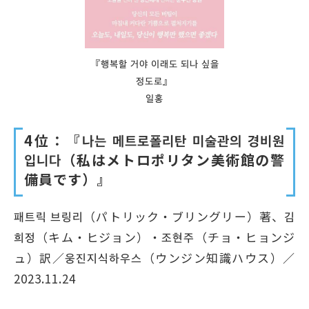
『행복할 거야 이래도 되나 싶을
정도로』
일홍
4位：『나는 메트로폴리탄 미술관의 경비원
입니다（私はメトロポリタン美術館の警
備員です）』
패트릭 브링리（パトリック・ブリングリー）著、김
희정（キム・ヒジョン）・조현주（チョ・ヒョンジ
ュ）訳／웅진지식하우스（ウンジン知識ハウス）／
2023.11.24