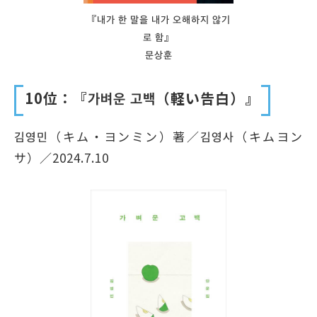
『내가 한 말을 내가 오해하지 않기
로 함』
문상훈
10位：『가벼운 고백（軽い告白）』
김영민（キム・ヨンミン）著／김영사（キムヨン
サ）／2024.7.10