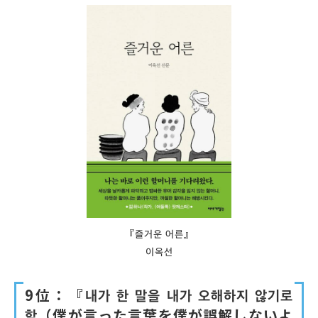
『즐거운 어른』
이옥선
9位：『내가 한 말을 내가 오해하지 않기로
함（僕が言った言葉を僕が誤解しないよ