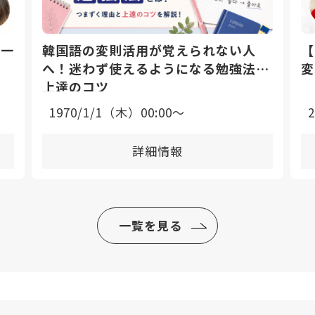
日一
韓国語の変則活用が覚えられない人
【
へ！迷わず使えるようになる勉強法と
変
上達のコツ
1970/1/1（木）00:00〜
詳細情報
一覧を見る