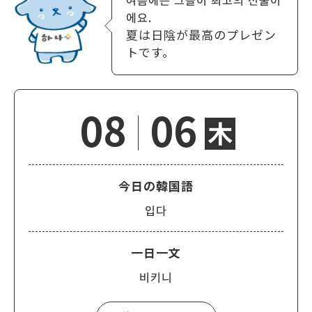
에요.
夏は日陰が最高のプレゼン
トです。
08
06
木
今日の韓国語
입다
一日一文
비키니