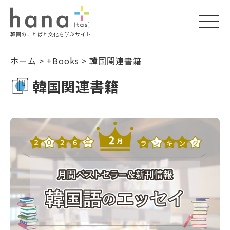
togg
韓国のことばと文化を学ぶサイト
navi
ホーム
>
+Books
>
韓国関連書籍
韓国関連書籍