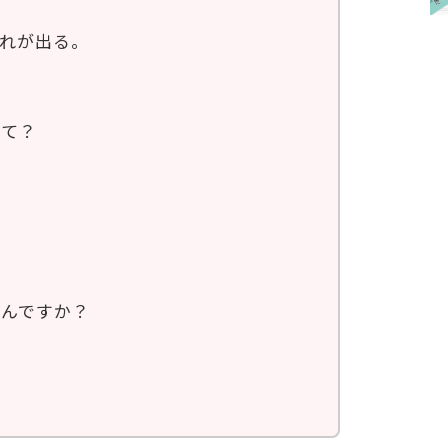
れが出る。
って？
るんですか？
。