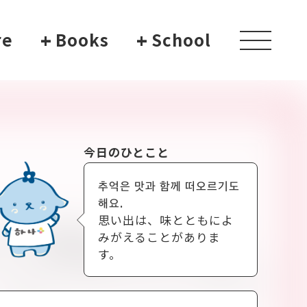
re
+
Books
+
School
toggle
navigati
今日のひとこと
추억은 맛과 함께 떠오르기도
해요.
思い出は、味とともによ
みがえることがありま
す。