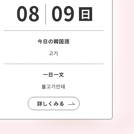
08
09
日
今日の韓国語
고기
一日一文
불고기인데
詳しくみる