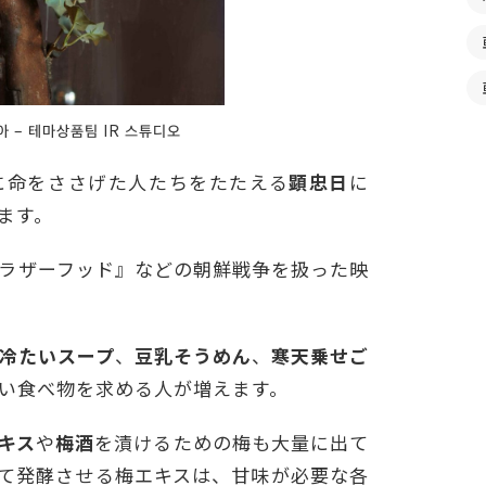
 – 테마상품팀 IR 스튜디오
に命をささげた人たちをたたえる
顕忠日
に
ます。
ラザーフッド』などの朝鮮戦争を扱った映
冷たいスープ
、
豆乳そうめん
、
寒天乗せご
い食べ物を求める人が増えます。
キス
や
梅酒
を漬けるための梅も大量に出て
て発酵させる梅エキスは、甘味が必要な各