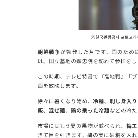
ⓒ한국관광공사 포토코리아
朝鮮戦争
が勃発した月です。国のため
は、国立墓地の顕忠院を訪れて参拝をし
この時期、テレビ特番で『高地戦』『ブ
画を放映します。
徐々に暑くなり始め、
冷麺
、
刺し身入り
飯
、
混ぜ麺
、
鶏の乗った冷麺
などの冷た
市場にはもう夏の果物が並べられ、
梅エ
きて目を引きます。梅の実に砂糖を入れ