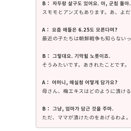
B： 자두랑 살구도 있어요. 아, 군침 돌아.
スモモとアンズもあります。あ、よだ
A： 요즘 애들은 6.25도 모른다며?
最近の子たちは朝鮮戦争も知らない
B： 그렇대요. 기막힐 노릇이죠.
そうみたいです。あきれたことです。
A： 어머니, 매실청 어떻게 담가요?
母さん、梅エキスはどのように漬け
B： 그냥, 엄마가 담근 것을 주마.
ただ、ママが漬けたのをあげるわよ