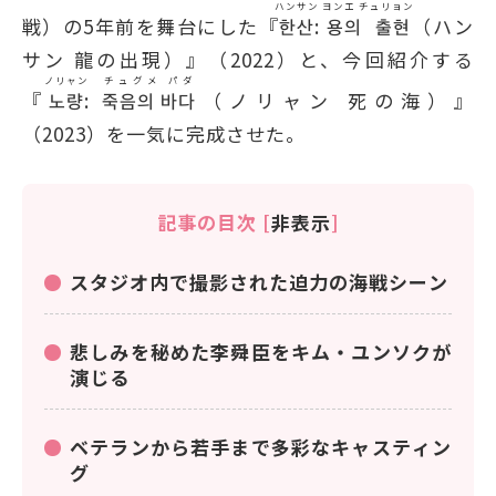
ハンサン
ヨンエ チュリョン
戦）の5年前を舞台にした『
한산
:
용의 출현
（ハン
サン 龍の出現）』（2022）と、今回紹介する
ノリャン
チュグメ パダ
『
노량
:
죽음의 바다
（ノリャン 死の海）』
（2023）を一気に完成させた。
記事の目次
[
非表示
]
スタジオ内で撮影された迫力の海戦シーン
悲しみを秘めた李舜臣をキム・ユンソクが
演じる
ベテランから若手まで多彩なキャスティン
グ