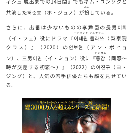
ィシュ 脱出までの14日間』でもキム・ユンソクと
ふん
共演した허준호（ホ・ジュノ）が
扮
している。
さらに、出番は少ないものの李舜臣の長男이회
イテウォン クルラッス
（イ・フェ）役にドラマ『
이태원 클라쓰
（梨泰院
クラス）』（2020）の안보현（アン・ボヒョ
トンガム
ン）、三男이면（イ・ミョン）役に『
동감
（同感〜
時が交差する初恋〜）』（2022）の여진구（ヨ・
ジング）と、人気の若手俳優たちも顔を見せてい
る。