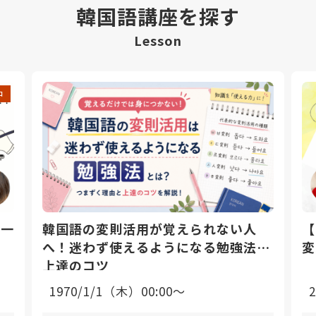
韓国語講座を探す
Lesson
中
日一
韓国語の変則活用が覚えられない人
【
へ！迷わず使えるようになる勉強法と
変
上達のコツ
1970/1/1（木）00:00〜