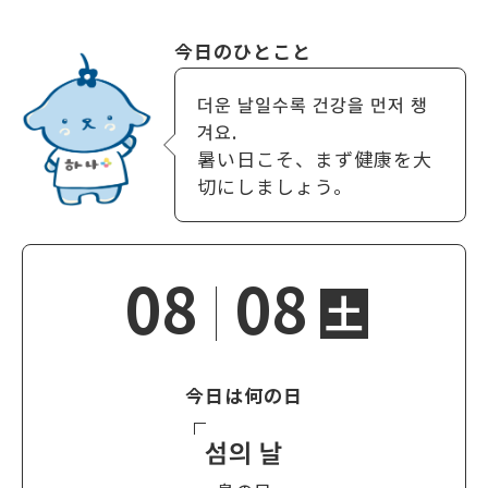
今日のひとこと
더운 날일수록 건강을 먼저 챙
겨요.
暑い日こそ、まず健康を大
切にしましょう。
08
08
土
今日は何の日
섬의 날