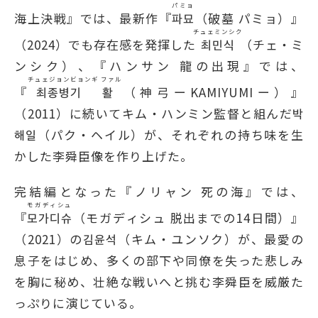
パミョ
海上決戦』では、最新作『
파묘
（破墓 パミョ）』
チュェミンシク
（2024）でも存在感を発揮した
최민식
（チェ・ミ
ンシク）、『ハンサン 龍の出現』では、
チュェジョンビョンギ ファル
『
최종병기 활
（神弓ーKAMIYUMIー）』
（2011）に続いてキム・ハンミン監督と組んだ박
해일（パク・ヘイル）が、それぞれの持ち味を生
かした李舜臣像を作り上げた。
完結編となった『ノリャン 死の海』では、
モガディシュ
『
모가디슈
（モガディシュ 脱出までの14日間）』
（2021）の김윤석（キム・ユンソク）が、最愛の
息子をはじめ、多くの部下や同僚を失った悲しみ
を胸に秘め、壮絶な戦いへと挑む李舜臣を威厳た
っぷりに演じている。