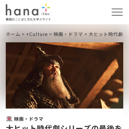
togg
韓国のことばと文化を学ぶサイト
navi
ホーム
>
+Culture
>
映画・ドラマ
>
大ヒット時代劇シ
映画・ドラマ
大ヒット時代劇シリーズの最後を