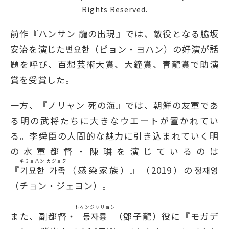
Rights Reserved.
前作『ハンサン 龍の出現』では、敵役となる脇坂
安治を演じた변요한（ピョン・ヨハン）の好演が話
題を呼び、百想芸術大賞、大鐘賞、青龍賞で助演
賞を受賞した。
一方、『ノリャン 死の海』では、朝鮮の友軍であ
る明の武将たちに大きなウエートが置かれてい
る。李舜臣の人間的な魅力に引き込まれていく明
の水軍都督・陳璘を演じているのは
キミョハン カジョク
『
기묘한 가족
（感染家族）』（2019）の정재영
（チョン・ジェヨン）。
トゥンジャリョン
また、副都督・
등자룡
（鄧子龍）役に『モガデ