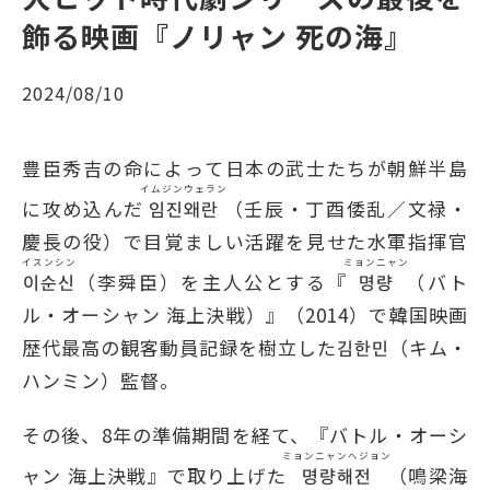
飾る映画『ノリャン 死の海』
2024/08/10
豊臣秀吉の命によって日本の武士たちが朝鮮半島
イムジンウェラン
に攻め込んだ
임진왜란
（壬辰・丁酉倭乱／文禄・
慶長の役）で目覚ましい活躍を見せた水軍指揮官
イスンシン
ミョンニャン
이순신
（李舜臣）を主人公とする『
명량
（バト
ル・オーシャン 海上決戦）』（2014）で韓国映画
歴代最高の観客動員記録を樹立した김한민（キム・
ハンミン）監督。
その後、8年の準備期間を経て、『バトル・オーシ
ミョンニャンへジョン
ャン 海上決戦』で取り上げた
명량해전
（鳴梁海