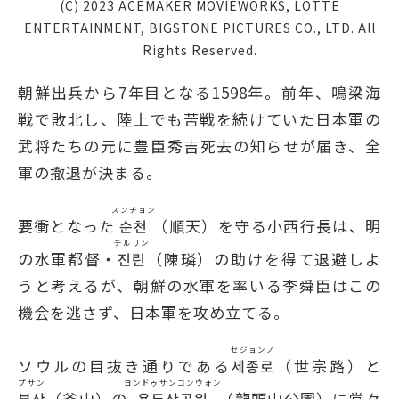
(C) 2023 ACEMAKER MOVIEWORKS, LOTTE
ENTERTAINMENT, BIGSTONE PICTURES CO., LTD. All
Rights Reserved.
朝鮮出兵から7年目となる1598年。前年、鳴梁海
戦で敗北し、陸上でも苦戦を続けていた日本軍の
武将たちの元に豊臣秀吉死去の知らせが届き、全
軍の撤退が決まる。
スンチョン
要衝となった
순천
（順天）を守る小西行長は、明
チルリン
の水軍都督・
진린
（陳璘）の助けを得て退避しよ
うと考えるが、朝鮮の水軍を率いる李舜臣はこの
機会を逃さず、日本軍を攻め立てる。
セジョンノ
ソウルの目抜き通りである
세종로
（世宗路）と
プサン
ヨンドゥサンコンウォン
부산
（釜山）の
용두산공원
（龍頭山公園）に堂々