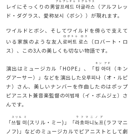
アルプレドゥ トグルラス
レイにそっくりの男
알프레드 더글라스
（アルフレッ
ド・ダグラス、愛称보시〈ボシ〉）が現れます。
ワイルドとボシ、そしてワイルドを傍らで支えて
ロボトゥ ロス
いる家族のような友人
로버트 로스
（ロバート・ロ
ス）、この3人の美しくも切ない物語です。
キン アド
演出はミュージカル「HOPE」、「
킹 아더
（キン
グアーサー）」などを演出した오루피나（オ・ルピ
ナ）さん、美しいナンバーを作曲したのはポップ
ピアニスト兼音楽監督の이범재（イ・ボムジェ）さ
んです。
スリル ミ
ラフマニノプ
「
쓰릴 미
(スリル・ミー)」「
라흐마니노프
(ラフマニ
ノフ)」などのミュージカルでピアニストとして劇