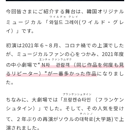
今回皆さまにご紹介する舞台は、韓国オリジナル
ワイルドゥ クレイ
ミュージカル「
와일드 그레이
(ワイルド・グレ
イ）」です。
初演は2021年６~８月、コロナ禍での上演でした
が、ミュージカルファンの心をつかみ、2021年度
エンチャ クァンラムゲク
の中小劇場で“
N차 관람객
（同じ作品を何度も見
るリピーター）”が一番多かった作品
になりまし
た。
プランケンシュタイン
ちなみに、大劇場では「
프랑켄슈타인
（フランケン
シュタイン）」でした。そして、その人気を受け
テハンノ
て、２年ぶりの再演がソウルの
대학로
(大学路)で上
演されました。