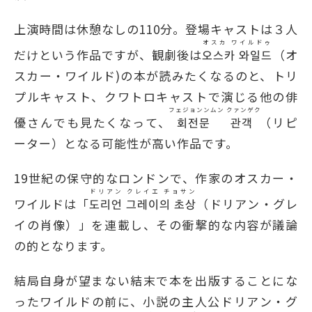
上演時間は休憩なしの110分。登場キャストは３人
オスカ ワイルドゥ
だけという作品ですが、観劇後は
오스카 와일드
（オ
スカー・ワイルド)の本が読みたくなるのと、トリ
プルキャスト、クワトロキャストで演じる他の俳
フェジョンンムン クァンゲク
優さんでも見たくなって、
회전문 관객
（リピ
ーター）となる可能性が高い作品です。
19世紀の保守的なロンドンで、作家のオスカー・
ドリアン クレイエ チョサン
ワイルドは「
도리언 그레이의 초상
（ドリアン・グレ
イの肖像）」を連載し、その衝撃的な内容が議論
の的となります。
結局自身が望まない結末で本を出版することにな
ったワイルドの前に、小説の主人公ドリアン・グ