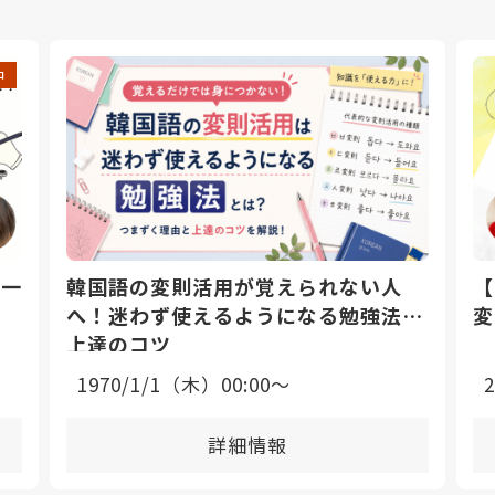
中
日一
韓国語の変則活用が覚えられない人
【
へ！迷わず使えるようになる勉強法と
変
上達のコツ
1970/1/1（木）00:00〜
詳細情報