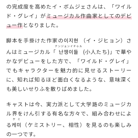
の完成度を高めたイ・ボムジェさんは、「ワイル
ド・グレイ」が
ミュージカル作曲家としてのデビ
ュー作
となりました。
脚本を手掛けた作家の이지현 （イ・ジヒョン）さ
ナンジェンイドゥル
んはミュージカル「
난쟁이들
(小人たち)」で華や
かなデビューをした方で、「ワイルド・グレイ」
でもキャラクターを魅力的に見せるストーリー
に、知れば知るほど面白くなるような、意味深く
も美しいせりふを散りばめました。
キャストは今、実力派として大学路のミュージカ
ル界をけん引する有名な方々で、組み合わせによ
ケミ
る
케미
（ケミストリー、相性）を見るのも楽しみ
の一つです。