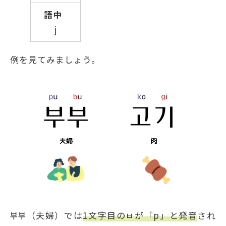
j
例を見てみましょう。
부부（夫婦）では
1文字目のㅂが「p」と発音
され