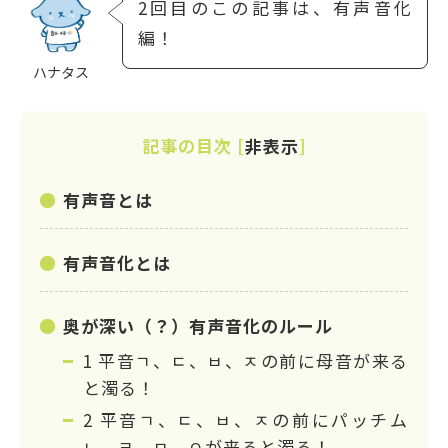
2回目のこの記事は、有声音化
編！
ハナタス
記事の目次
[
非表示
]
有声音とは
有声音化とは
奥が深い（？）有声音化のルール
1 平音ㄱ、ㄷ、ㅂ、ㅈの前に母音が来る
と濁る！
2 平音ㄱ、ㄷ、ㅂ、ㅈの前にパッチム
ㄴ、ㄹ、ㅁ、ㅇが来ると濁る！