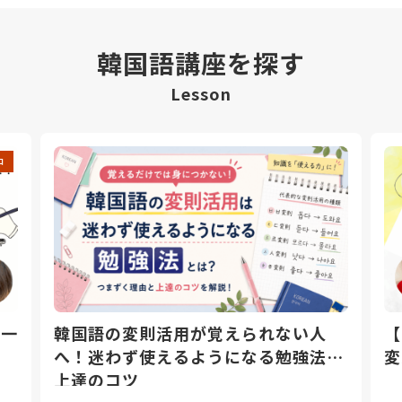
韓国語講座を探す
Lesson
中
日一
韓国語の変則活用が覚えられない人
【
へ！迷わず使えるようになる勉強法と
変
上達のコツ