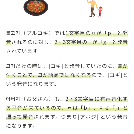
불고기（プルコギ）では
1文字目のㅂが「p」と発
音
されるのに対し、
2・3文字目のㄱが「g」と発音
されています。
고기だけの時は、[コギ]と発音していたのに、
불が
付くことで、고が語頭ではなくなる
ので、[ゴギ]と
いう発音になります。
아버지（お父さん）も、
2・3文字目に有声音化す
る平音が来ているので、ㅂは「b」、ㅈは「j」と
濁って発音
されます。つまり[アボジ] という発音
になります。