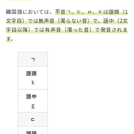
韓国語においては、
平音ㄱ、ㄷ、ㅂ、ㅈは語頭（1
文字目）では無声音（濁らない音）で、語中（2文
字目以降）では有声音（濁った音）で発音されま
す
。
ㄱ
k
g
ㄷ