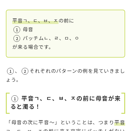
平音ㄱ、ㄷ、ㅂ、ㅈ
の前に
母音
1
パッチムㄴ、ㄹ、ㅁ、ㅇ
2
が来る場合です。
、
それぞれのパターンの例を見ていきまし
1
2
ょう。
平音ㄱ、ㄷ、ㅂ、ㅈの前に母音が来
1
ると濁る！
「母音の次に平音〜」ということは、つまり
平音
ㄱ、ㄷ、ㅂ、ㅈの前に来る文字にパッチムがない