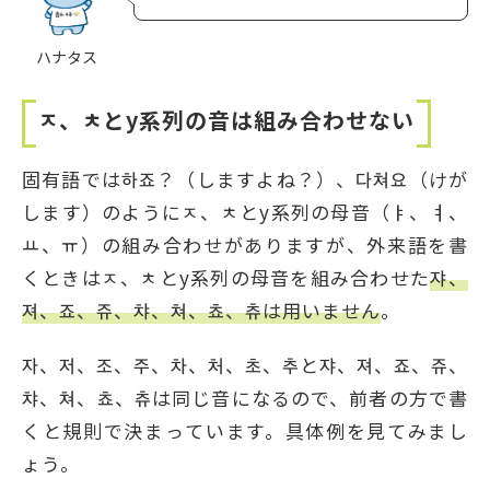
ハナタス
ㅈ、ㅊとy系列の音は組み合わせない
固有語では하죠？（しますよね？）、다쳐요（けが
します）のようにㅈ、ㅊとy系列の母音（ㅑ、ㅕ、
ㅛ、ㅠ）の組み合わせがありますが、外来語を書
くときはㅈ、ㅊとy系列の母音を組み合わせた
쟈、
져、죠、쥬、챠、쳐、쵸、츄は用いません
。
자、저、조、주、차、처、초、추と쟈、져、죠、쥬、
챠、쳐、쵸、츄は同じ音になるので、前者の方で書
くと規則で決まっています。具体例を見てみまし
ょう。