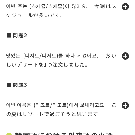
이번 주는 (스케쥴/스케줄)이 많아요. 今週はス
ケジュールが多いです。
■ 問題2
맛있는 (디저트/디져트)를 하나 시켰어요. おい
しいデザートを1つ注文しました。
■ 問題3
이번 여름은 (리죠트/리조트)에서 보내려고요. こ
の夏はリゾートで過ごそうと思います。