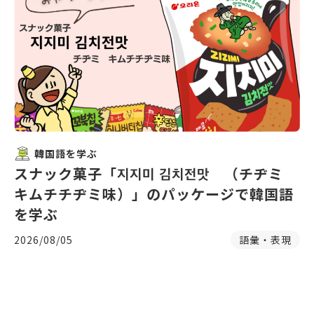
韓国語を学ぶ
スナック菓子「지지미 김치전맛 （チヂミ
キムチチヂミ味）」のパッケージで韓国語
を学ぶ
2026/08/05
語彙・表現