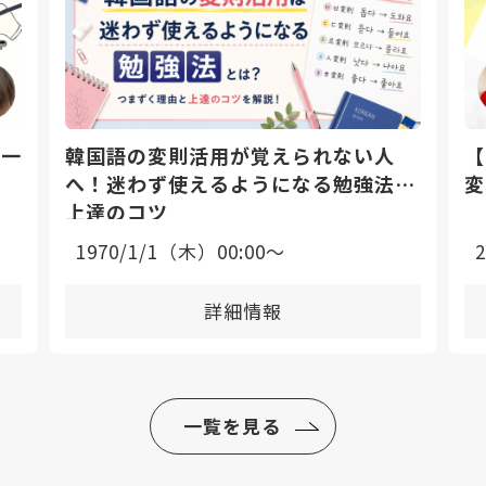
日一
韓国語の変則活用が覚えられない人
【
へ！迷わず使えるようになる勉強法と
変
上達のコツ
1970/1/1（木）00:00〜
詳細情報
一覧を見る