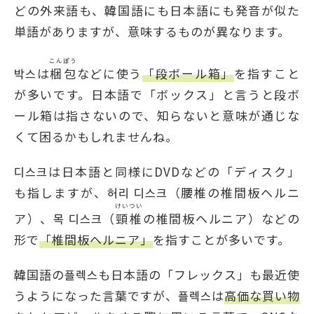
どの外来語も、韓国語にも日本語にも発音が似た
単語がありますが、意味するものが異なります。
こんぽう
박스は
梱包
などに使う
「段ボール箱」
を指すこと
が多いです。日本語で「ボックス」と言うと段ボ
ール箱は指さないので、知らないと意味が通じな
くて困るかもしれませんね。
디스크は日本語と同様にDVDなどの「ディスク」
も指しますが、허리 디스크（腰椎の椎間板ヘルニ
けいつい
ア）、목 디스크（
頸椎
の椎間板ヘルニア）などの
形で
「椎間板ヘルニア」
を指すことが多いです。
韓国語の플렉스も日本語の「フレックス」も最近使
うようになった言葉ですが、플렉스は
高価な買い物