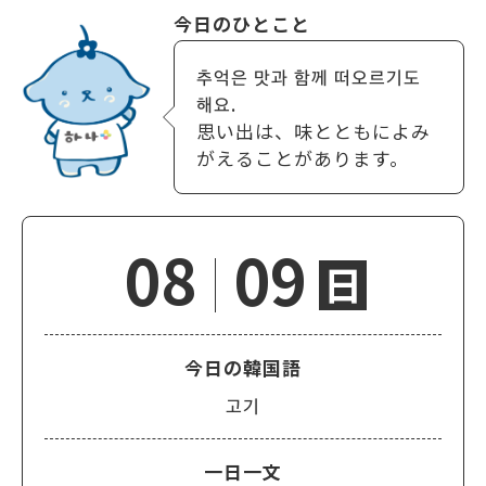
今日のひとこと
추억은 맛과 함께 떠오르기도
해요.
思い出は、味とともによみ
がえることがあります。
08
09
日
今日の韓国語
고기
一日一文