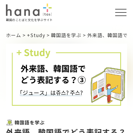
togg
韓国のことばと文化を学ぶサイト
navi
ホーム
>
+Study
>
韓国語を学ぶ
>
外来語、韓国語でど
韓国語を学ぶ
外来語、韓国語でどう表記する？