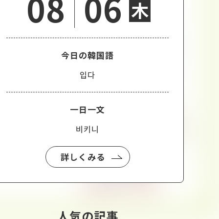
08
06
木
今日の韓国語
입다
一日一文
비키니
詳しくみる
人気の記事