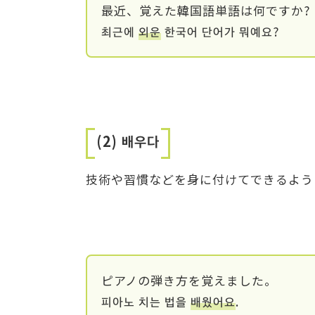
最近、覚えた韓国語単語は何ですか?
최근에
외운
한국어 단어가 뭐예요?
(2) 배우다
技術や習慣などを身に付けてできるよう
ピアノの弾き方を覚えました。
피아노 치는 법을
배웠어요
.