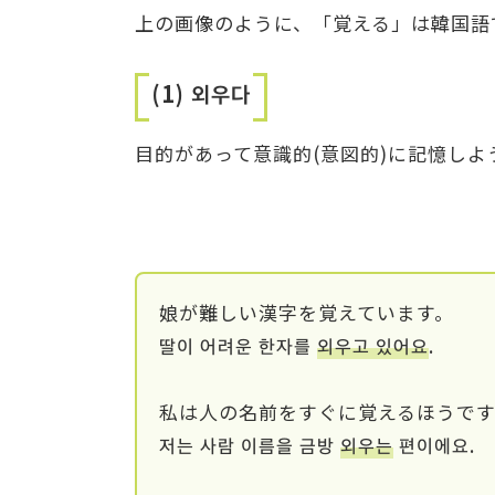
上の画像のように、「覚える」は韓国語
(1)
외우다
目的があって意識的(意図的)に記憶しよ
娘が難しい漢字を覚えています。
딸이 어려운 한자를
외우고 있어요
.
私は人の名前をすぐに覚えるほうです
저는 사람 이름을 금방
외우는
편이에요.