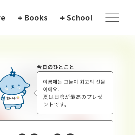
re
+
Books
+
School
toggle
navigati
今日のひとこと
여름에는 그늘이 최고의 선물
이에요.
夏は日陰が最高のプレゼ
ントです。