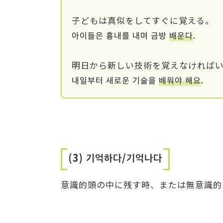
子どもは真似をしてすぐに覚える。
아이들은 흉내를 내며 금방
배운다
.
明日から新しい技術を覚えなければ
내일부터 새로운 기술을
배워야 해요
.
(3) 기억하다/기억나다
意識的頭の中に残す時、または無意識的