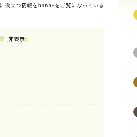
役立つ情報をhana+をご覧になっている
次
[
非表示
]