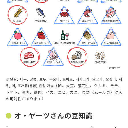
※달걀, 대두, 땅콩, 호두, 복숭아, 토마토, 돼지고기, 닭고기, 오징어, 새
우, 게, 조개류(홍합) 혼입 가능（卵、大豆、落花生、クルミ、モモ、
トマト、豚肉、鶏肉、イカ、エビ、カニ、貝類〈ムール貝〉混入
の可能性があります）
オ・ヤーツさんの豆知識