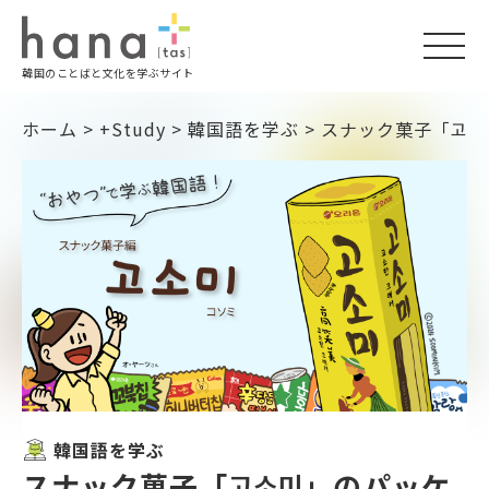
togg
韓国のことばと文化を学ぶサイト
navi
ホーム
>
+Study
>
韓国語を学ぶ
>
スナック菓子「고소
韓国語を学ぶ
スナック菓子「고소미」のパッケ