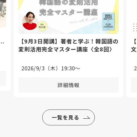
【9月3日開講】著者と学ぶ！韓国語の
【
座
変則活用完全マスター講座〈全8回〉
文
2026/9/3（木）19:30〜
詳細情報
一覧を見る