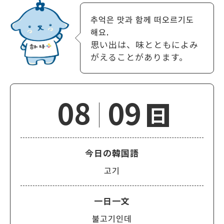
추억은 맛과 함께 떠오르기도
해요.
思い出は、味とともによみ
がえることがあります。
08
09
日
今日の韓国語
고기
一日一文
불고기인데