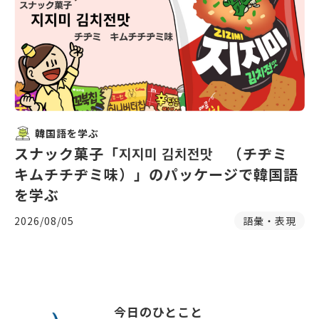
韓国語を学ぶ
スナック菓子「지지미 김치전맛 （チヂミ
キムチチヂミ味）」のパッケージで韓国語
を学ぶ
2026/08/05
語彙・表現
今日のひとこと