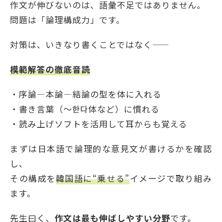
作文が伸びないのは、語彙不足ではありません。
問題は「論理構成力」です。
対策は、いきなり書くことではなく——
模範解答の徹底音読
・序論―本論―結論の型を体に入れる
・書き言葉（～한다体など）に慣れる
・読み上げソフトを活用して耳からも覚える
まずは日本語で論理的な意見文が書けるかを確認
し、
その構成を
韓国語に“乗せる”
イメージで取り組み
ます。
先生曰く、
作文は最も伸ばしやすい分野
です。