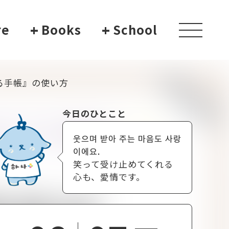
re
+
Books
+
School
toggle
navigati
る手帳』の使い方
今日のひとこと
웃으며 받아 주는 마음도 사랑
이에요.
笑って受け止めてくれる
心も、愛情です。