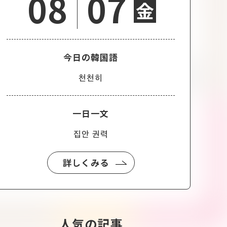
08
07
金
今日の韓国語
천천히
一日一文
집안 권력
詳しくみる
人気の記事