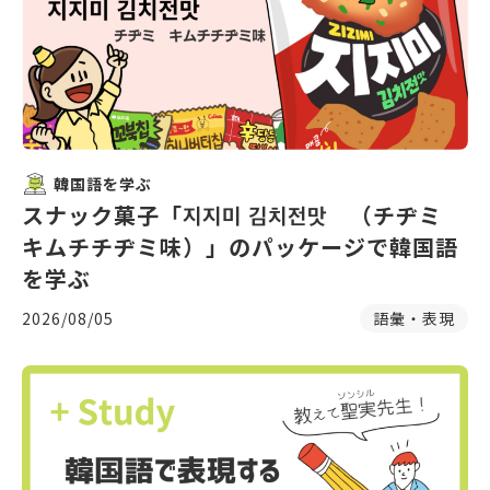
韓国語を学ぶ
スナック菓子「지지미 김치전맛 （チヂミ
キムチチヂミ味）」のパッケージで韓国語
を学ぶ
2026/08/05
語彙・表現