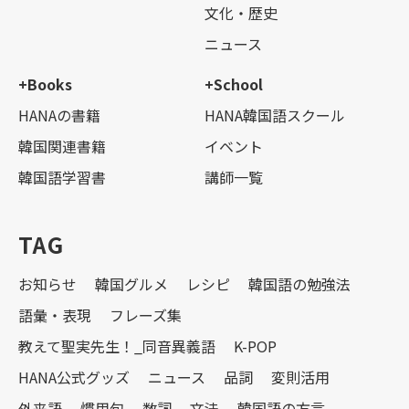
文化・歴史
ニュース
+Books
+School
HANAの書籍
HANA韓国語スクール
韓国関連書籍
イベント
韓国語学習書
講師一覧
TAG
お知らせ
韓国グルメ
レシピ
韓国語の勉強法
語彙・表現
フレーズ集
教えて聖実先生！_同音異義語
K-POP
HANA公式グッズ
ニュース
品詞
変則活用
外来語
慣用句
数詞
文法
韓国語の方言