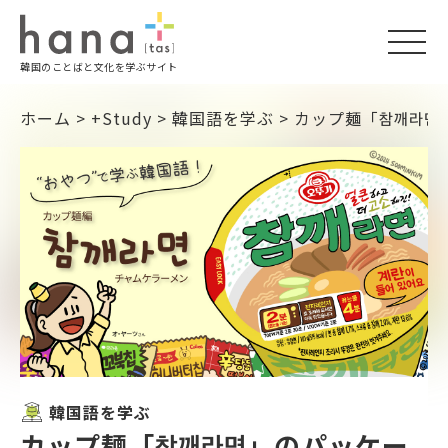
togg
韓国のことばと文化を学ぶサイト
navi
ホーム
>
+Study
>
韓国語を学ぶ
>
カップ麺「참깨라면
韓国語を学ぶ
カップ麺「참깨라면」のパッケー