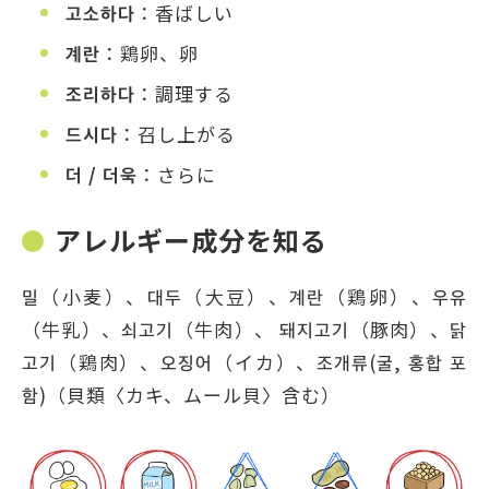
고소하다
：香ばしい
계란
：鶏卵、卵
조리하다
：調理する
드시다
：召し上がる
더 / 더욱
：さらに
アレルギー成分を知る
밀（小麦）、대두（大豆）、계란（鶏卵）、우유
（牛乳）、쇠고기（牛肉）、 돼지고기（豚肉）、닭
고기（鶏肉）、오징어（イカ）、조개류(굴, 홍합 포
함)（貝類〈カキ、ムール貝〉含む）