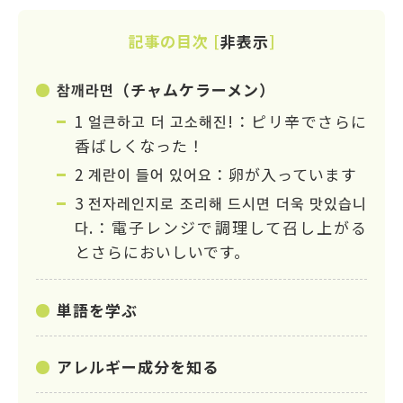
記事の目次
[
非表示
]
참깨라면（チャムケラーメン）
1 얼큰하고 더 고소해진!：ピリ辛でさらに
香ばしくなった！
2 계란이 들어 있어요：卵が入っています
3 전자레인지로 조리해 드시면 더욱 맛있습니
다.：電子レンジで調理して召し上がる
とさらにおいしいです。
単語を学ぶ
アレルギー成分を知る