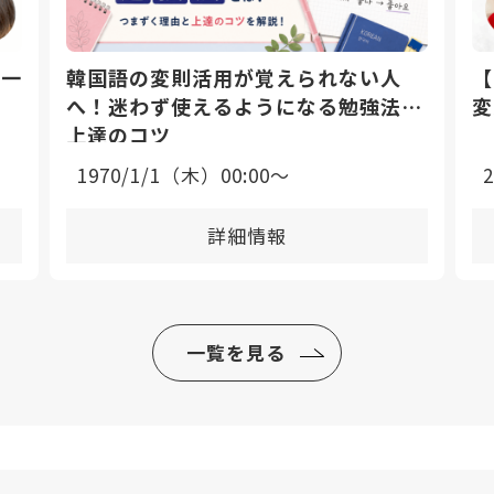
日一
韓国語の変則活用が覚えられない人
【
へ！迷わず使えるようになる勉強法と
変
上達のコツ
1970/1/1（木）00:00〜
詳細情報
一覧を見る