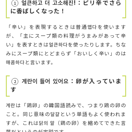
얼큰하고 더 고소해진!：ピリ辛でさら
1
に香ばしくなった！
「辛い」を表現するときは普通맵다を使います
が、「主にスープ類の料理がうまみがあって辛
い」を表すときは얼큰하다を使ったりします。ちな
みにスープ類にとどまらず「おいしく辛い」のは
매콤하다と言います。
계란이 들어 있어요：卵が入っていま
2
す
계란は「鶏卵」の韓国語読みで、つまり鶏の卵の
こと。同じ意味の달걀という単語もよく使われま
すが、これは닭의 알（鶏の卵）を縮めてできた言
葉だというのが定説です。