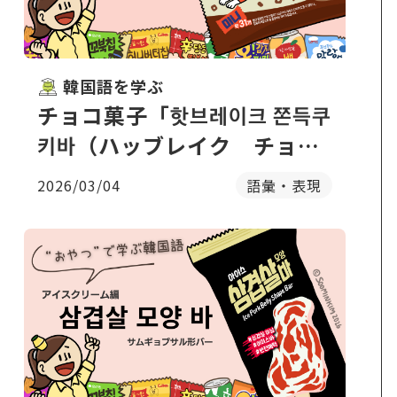
韓国語を学ぶ
チョコ菓子「핫브레이크 쫀득쿠
키바（ハッブレイク チョン
ドゥククッキーバー）」のパ
2026/03/04
語彙・表現
ッケージで韓国語を学ぶ