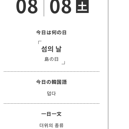
08
08
土
今日は何の日
섬의 날
島の日
今日の韓国語
덥다
一日一文
더위의 종류