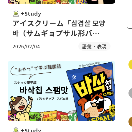
+Study
アイスクリーム「삼겹살 모양
바（サムギョプサル形バ
ー）」のパッケージで韓国語
2026/02/04
語彙・表現
を学ぶ
+Study