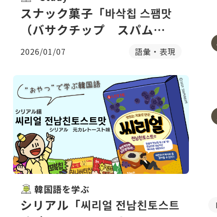
スナック菓子「바삭칩 스팸맛
（バサクチップ スパム
味）」のパッケージで韓国語
2026/01/07
語彙・表現
を学ぶ
韓国語を学ぶ
シリアル「씨리얼 전남친토스트