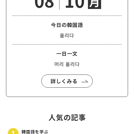
08
10
月
今日の韓国語
올리다
一日一文
머리 올리다
詳しくみる
人気の記事
韓国語を学ぶ