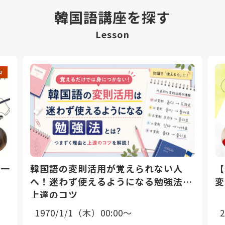
韓国語講座を探す
Lesson
中
日一
韓国語の変則活用が覚えられない人
【
へ！迷わず使えるようになる勉強法と
変
上達のコツ
1970/1/1（木）00:00〜