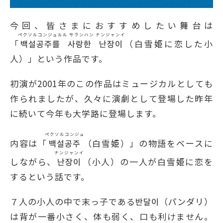
今回、皆さまにおすすめしたい舞台は
ペクソルコンジュルル サランハン ナンジャンイ
「
백설공주를 사랑한 난장이
（白雪姫に恋した小
人）」という作品です。
初演が2001年のこの作品はミュージカルとしても
作られましたが、久々に演劇として登場した昨年
に続いて今年も大学路に登場します。
ペクソルコンジュ
内容は「
백설공주
（白雪姫）」の物語をベースに
ナンジャンイ
しながら、
난장이
（小人）の一人が白雪姫に恋を
するという話です。
７人の小人の中で末っ子である반달이（パンダリ）
は背が一番小さく、体も弱く、口も利けません。