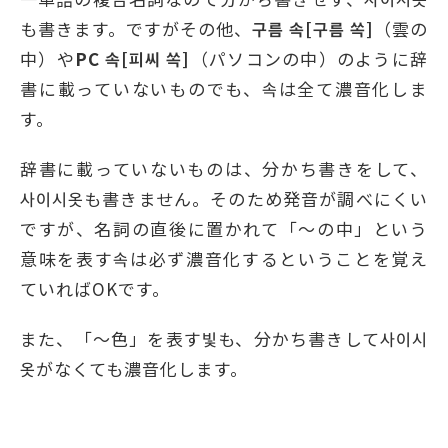
も書きます。ですがその他、
구름
속
[
구름
쏙
]
（雲の
中）や
PC
속
[
피씨
쏙
]
（パソコンの中）のように辞
書に載っていないものでも、속は全て濃音化しま
す。
辞書に載っていないものは、分かち書きをして、
사이시옷も書きません。そのため発音が調べにくい
ですが、名詞の直後に置かれて「～の中」という
意味を表す속は必ず濃音化するということを覚え
ていればOKです。
また、「～色」を表す빛も、分かち書きして사이시
옷がなくても濃音化します。