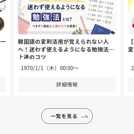
日一
韓国語の変則活用が覚えられない人
【
へ！迷わず使えるようになる勉強法と
変
上達のコツ
1970/1/1（木）00:00〜
詳細情報
一覧を見る