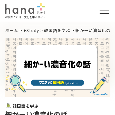
togg
韓国のことばと文化を学ぶサイト
navi
ホーム
>
+Study
>
韓国語を学ぶ
>
細かーい濃音化の話
韓国語を学ぶ
細かーい濃音化の話