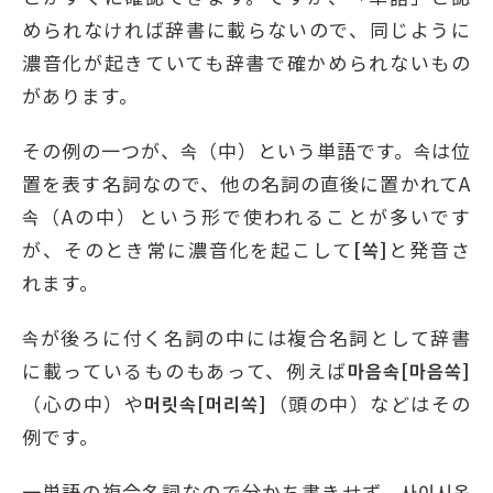
められなければ辞書に載らないので、同じように
濃音化が起きていても辞書で確かめられないもの
があります。
その例の一つが、속（中）という単語です。속は位
置を表す名詞なので、他の名詞の直後に置かれてA
속（Aの中）という形で使われることが多いです
が、そのとき常に濃音化を起こして
[
쏙
]
と発音さ
れます。
속が後ろに付く名詞の中には複合名詞として辞書
に載っているものもあって、例えば
마음속
[
마음쏙
]
（心の中）や
머릿속
[
머리쏙
]
（頭の中）などはその
例です。
一単語の複合名詞なので分かち書きせず、사이시옷