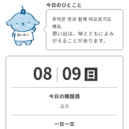
今日のひとこと
추억은 맛과 함께 떠오르기도
해요.
思い出は、味とともによみ
がえることがあります。
08
09
日
今日の韓国語
고기
一日一文