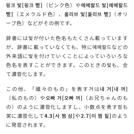
핑크
빛
[
핑크
삗
]
（ピンク色）や
에메랄드
빛
[
에메랄드
삗
]
（エメラルド色）、
올리브
빛
[
올리브
삗
]
（オリ
ーブ色）などがその例です。
辞書には빛が付いた色名もたくさん載っています
が、辞書に載っていなくても、特に에메랄드などの
外来語に빛を付けていくことによっていろいろな
色名を表すことができます。このときの빛も、全
て濃音化します。
この他、「誰々のもの」を表す거は
내
거
[
내
꺼
]
（私のもの）や
오빠
거
[
오빠
꺼
]
（お兄ちゃんのも
の）のように濃音化しますし、小数点を表す점も
常に濃音化して
4.3[
사
쩜
삼
]
や
2.7[
이
쩜
칠
]
のよう
に発音されます。