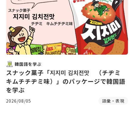
韓国語を学ぶ
スナック菓子「지지미 김치전맛 （チヂミ
キムチチヂミ味）」のパッケージで韓国語
を学ぶ
2026/08/05
語彙・表現