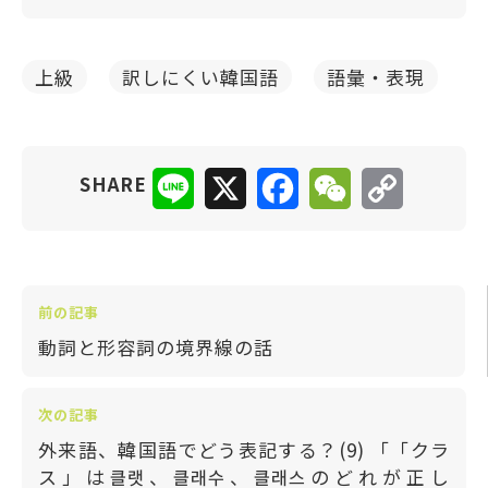
上級
訳しにくい韓国語
語彙・表現
Line
X
Facebook
WeChat
Copy
SHARE
Link
前の記事
動詞と形容詞の境界線の話
次の記事
外来語、韓国語でどう表記する？(9) 「「クラ
ス」は클랫、클래수、클래스のどれが正し