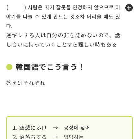
( ) 사람은 자기 잘못을 인정하지 않으므로 이
야기를 나눌 수 있게 만드는 것조차 어려울 때도 있
다.
逆ギレする人は自分の非を認めないので、話
し合いに持っていくことすら難しい時もある
韓国語でこう言う！
答えはそれぞれ
1. 空想にふけ → 공상에 젖어
2. 沼落ちする → 입덕하는