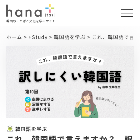
togg
韓国のことばと文化を学ぶサイト
navi
ホーム
>
+Study
>
韓国語を学ぶ
>
これ、韓国語で言え
韓国語を学ぶ
これ、韓国語で言えますか？ 訳