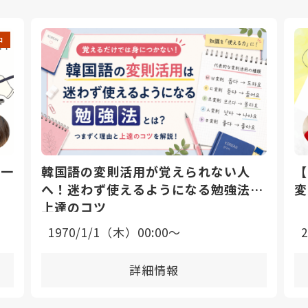
中
日一
韓国語の変則活用が覚えられない人
【
へ！迷わず使えるようになる勉強法と
変
上達のコツ
1970/1/1（木）00:00〜
詳細情報