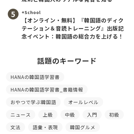
+School
【オンライン・無料】『韓国語のディク
テーション＆音読トレーニング』出版記
念イベント：韓国語の総合力を上げる！
話題のキーワード
HANAの韓国語学習書
HANAの韓国語学習書_書籍情報
おやつで学ぶ韓国語
オールレベル
ニュース
上級
中級
入門
初級
文法
語彙・表現
韓国グルメ