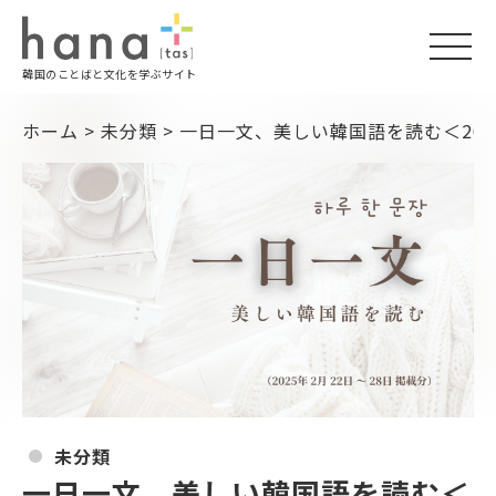
togg
韓国のことばと文化を学ぶサイト
navi
ホーム
>
未分類
>
一日一文、美しい韓国語を読む＜2025
未分類
一日一文、美しい韓国語を読む＜