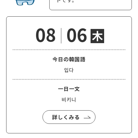
08
06
木
今日の韓国語
입다
一日一文
비키니
詳しくみる