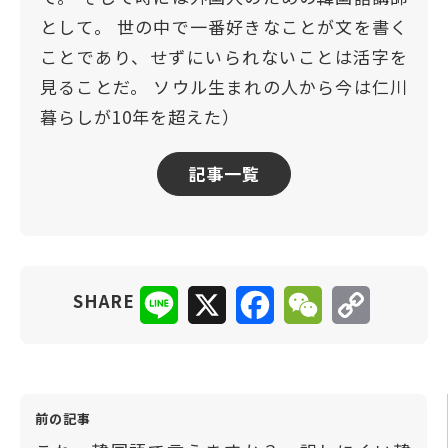
として。 世の中で一番好きなことが文を書く
ことであり、せずにいられないことは活字を
見ることだ。 ソウル生まれの人から今は仁川
暮らしが10年を超えた）
記事一覧
Line
X
Facebook
WeChat
Copy
SHARE
Link
前の記事