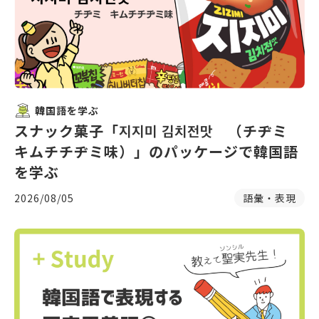
韓国語を学ぶ
スナック菓子「지지미 김치전맛 （チヂミ
キムチチヂミ味）」のパッケージで韓国語
を学ぶ
2026/08/05
語彙・表現